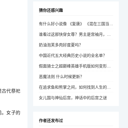
猜你还感兴趣
有什么好小说像 《复唐》 《混在三国当军阀》 之类的，小说，有军事战争的，穿越的也行？
谁看过这部快穿女尊？男主是宫袖月，女主还记得名字吗？
奶油泡芙多肉好度夏吗？
中国近代五大经典历史小说的全名单？
假面骑士之超巅峰英雄手机版如何变形态？
恶魔法则 什么时候更新？
在追求鱼和熊掌之间，如何找到人生的平衡？
是古代祭祀
女儿国与神仙后宫，神话中的后宫之谜
前。女子的
作者还发布过