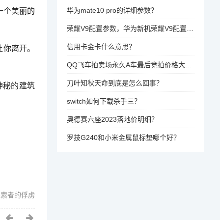
华为mate10 pro的详细参数？
一个美丽的
荣耀V9配置参数，华为新机荣耀V9配置好不好值得买吗？
信用卡金卡什么意思？
让你离开。
QQ飞车拍卖场永久A车最后竞拍价格大概是多少？
刀叶知秋天命到底是怎么回事？
神秘的建筑
switch如何下载杀手三？
奥德赛六座2023落地价明细？
罗技G240和小米金属鼠标垫哪个好？
探索者的俘虏