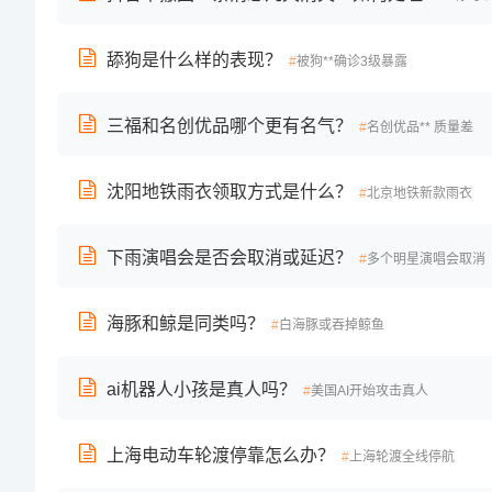
舔狗是什么样的表现？
被狗**确诊3级暴露
三福和名创优品哪个更有名气？
名创优品** 质量差
沈阳地铁雨衣领取方式是什么？
北京地铁新款雨衣
下雨演唱会是否会取消或延迟？
多个明星演唱会取消
海豚和鲸是同类吗？
白海豚或吞掉鲸鱼
ai机器人小孩是真人吗？
美国AI开始攻击真人
上海电动车轮渡停靠怎么办？
上海轮渡全线停航