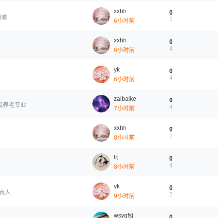
xxhh
0
量差
3
6小时前
xxhh
0
4
6小时前
yk
0
4
6小时前
zaibaike
0
设养老专业
4
7小时前
xxhh
0
2
8小时前
lrj
0
4
8小时前
yk
0
击真人
7
9小时前
wsygfsj
0