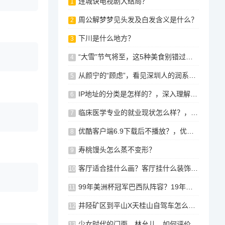
连城诀电视剧大结局？
1
周公解梦梦见头发及白发含义是什么？
2
下川是什么地方？
3
“大雪”节气将至，这5种美食别错过，驱寒暖身，冬季少生病！
4
从颜宁的“顾虑”，看见深圳人的润系生活
5
IP地址的分类是怎样的？，深入理解IP地址的分类，以一个简单的例子为基础
6
临床医学专业的就业现状怎么样？，临床医学专业就业现状分析，临床医学专业就业现状及前景分析
7
优酷客户端6.9下载后不播放？，优酷客户端更新至6.9版本后出现无法播放问题？解决方案分享
8
寿桃馒头怎么蒸不变形？
9
客厅适合挂什么画？客厅挂什么装饰画好？
10
99年美洲杯冠军巴西队阵容？19年美洲杯内马尔参赛了吗？
11
井陉矿区到平山X天桂山自驾车怎么走？石家庄周边有适合中老年的景点吗？
12
少女时代的门面，林允儿，如何评价她的颜值和长相？2014韩国最美女神？
13