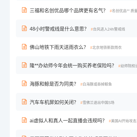
三福和名创优品哪个品牌更有名气？
名创优品** 质
48小时警戒线是什么意思？
台风进入24h警戒线
佛山地铁下雨天送雨衣么？
北京地铁新款雨衣
隆**办幼师今年会统一购买养老保险吗？
幼师院校
海豚和鲸是否为同类？
白海豚或吞掉鲸鱼
汽车车机屏如何关闭？
雪佛兰退出中国S场
ai虚拟人和真人一起直播会违规吗？
美国AI开始攻