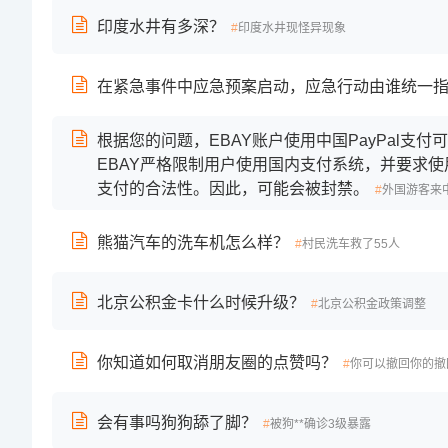
印度水井有多深？
印度水井现怪异现象
在紧急事件中应急预案启动，应急行动由谁统一
根据您的问题，EBAY账户使用中国PayPal支
EBAY严格限制用户使用国内支付系统，并要求
支付的合法性。因此，可能会被封禁。
外国游客来
熊猫汽车的洗车机怎么样？
村民洗车救了55人
北京公积金卡什么时候升级？
北京公积金政策调整
你知道如何取消朋友圈的点赞吗？
你可以撤回你的撤
会有事吗狗狗舔了脚？
被狗**确诊3级暴露