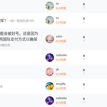
xx
0
3
4小时前
xx
0
指挥？
统一是现在进行时
6
5小时前
付可能会被封号。这是因为
xxhh
0
使用国际支付方式以确保
4
5小时前
中国扫货
zaibaike
0
4
5小时前
yk
0
3
5小时前
wsygfsj
0
回
5
6小时前
zaibaike
0
4
6小时前