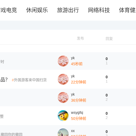
游戏电竞
休闲娱乐
旅游出行
网络科技
体育健
发布
回复
yk
0
行时
1
45秒前
yk
0
商品？
外国游客来中国扫货
1
22分钟前
yk
0
2
36分钟前
wsygfsj
0
整
2
50分钟前
xx
0
以撤回你的撤回