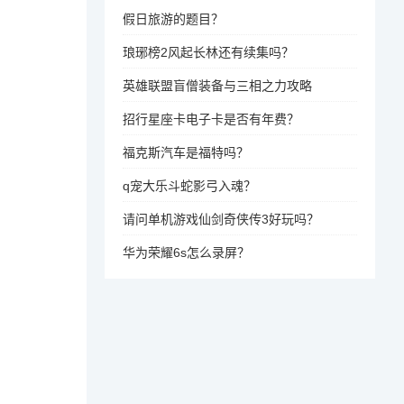
假日旅游的题目？
琅琊榜2风起长林还有续集吗？
英雄联盟盲僧装备与三相之力攻略
招行星座卡电子卡是否有年费？
福克斯汽车是福特吗？
q宠大乐斗蛇影弓入魂？
请问单机游戏仙剑奇侠传3好玩吗？
华为荣耀6s怎么录屏？