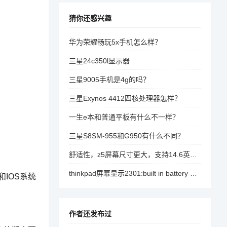
猜你还感兴趣
华为荣耀畅玩5x手机怎么样？
三星24c350l显示器
三星9005手机是4g的吗？
三星Exynos 4412四核处理器怎样？
一生e本和普通平板有什么不一样？
三星S8SM-955和G950有什么不同？
舒适性，z5屏幕尺寸更大，支持14.6英寸，适合长时间使用；s5pro屏幕尺寸更大，支持16英寸，适合长时间使用。，充电速度，s5pro充电速度更快，续航时间更长。，抓拍效果，s5pro拍照性能更强，画面更清晰；z5拍摄效果和s5pro基本相当。，价格对比，s5pro价格更高，性价比更好，适合预算有限的人。
thinkpad屏幕显示2301:built in battery need to recharge如何解决？
IOS系统
作者还发布过