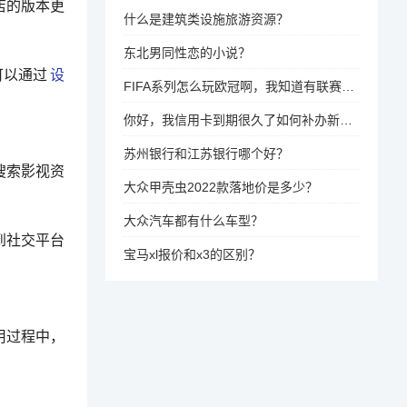
店的版本更
什么是建筑类设施旅游资源？
东北男同性恋的小说？
可以通过
设
FIFA系列怎么玩欧冠啊，我知道有联赛模式，但只能玩联赛啊，中途为什么没有欧冠和杯赛呢？
你好，我信用卡到期很久了如何补办新卡？
苏州银行和江苏银行哪个好？
搜索影视资
大众甲壳虫2022款落地价是多少？
大众汽车都有什么车型？
到社交平台
宝马xl报价和x3的区别？
用过程中，