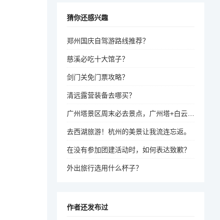
猜你还感兴趣
郑州国庆自驾游路线推荐？
慈溪必吃十大馆子？
剑门关免门票攻略？
清远露营装备去哪买？
广州塔景区周末必去景点，广州塔+白云山+太平山，天气好打卡玩！
去西湖旅游！杭州的美景让我流连忘返。
在没有参加团建活动时，如何表达致歉？
外出旅行选用什么杯子？
作者还发布过