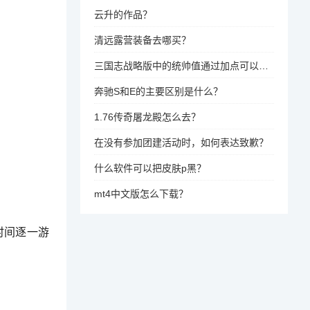
云升的作品？
清远露营装备去哪买？
三国志战略版中的统帅值通过加点可以提升军队的整体战斗力和战略能力，因此加点统帅值是有用的。
奔驰S和E的主要区别是什么？
1.76传奇屠龙殿怎么去？
在没有参加团建活动时，如何表达致歉？
什么软件可以把皮肤p黑？
mt4中文版怎么下载？
时间逐一游