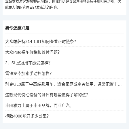
本站支持游客发帖/提问/回复，但我们仍建议您注册登录后使用相关功能，这
能更方便的管理自己发布过的内容。
猜你还感兴趣
大众帕萨特214 1.8T如何查看正时链条？
大众Polo裸车价格和首付问题？
2．5L皇冠用车感受怎样？
雪铁龙毕加索手动挡怎样？
别克GL8属于中高端乘用车，适合家庭或商务使用，通常配置丰富，空间宽敞。
这款现代悦动设备的测评有哪些值得了解的点？
丰田雅力士属于丰田品牌，而非广汽。
标致4008能开多少公里？