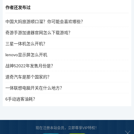
作者还发布过
中国大妈旅游顺口溜？你可能会喜欢哪些？
奇游手游加速器官网怎么下载游戏？
三星一体机怎么开机？
lenovo显示屏怎么开机
战神52022年发售月份是？
道奇汽车是那个国家的？
一体联想电脑开关在什么地方？
6手动逍客油耗？
现在注册本站会员，立即尊享VIP特权！
关于我们
|
版权声明
|
合作共赢
|
网站地图