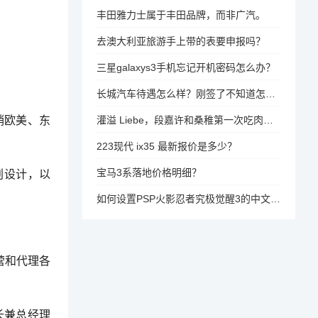
丰田雅力士属于丰田品牌，而非广汽。
去澳大利亚旅游手上带的表要申报吗？
三星galaxys3手机忘记开机密码怎么办？
长城汽车待遇怎么样？刚签了不知道怎么样？
销欧美、东
灌溢 Liebe，段嘉许和桑稚第一次吃肉是什么时候？
223现代 ix35 最新报价是多少？
宝马3系落地价格明细？
划设计，以
如何设置PSP火影忍者究极觉醒3的中文语言环境？
营和代理各
长兼总经理