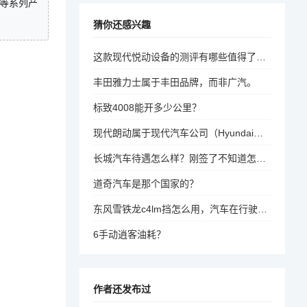
等系列产
猜你还感兴趣
这款现代悦动设备的测评有哪些值得了解的点？
丰田雅力士属于丰田品牌，而非广汽。
标致4008能开多少公里？
现代朗动属于现代汽车公司（Hyundai）的车系。
长城汽车待遇怎么样？刚签了不知道怎么样？
道奇汽车是那个国家的？
东风雪铁龙c4lm挡怎么用，汽车在行驶中可以变换挡位不？
6手动逍客油耗？
作者还发布过