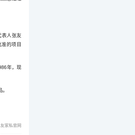
代表人张友
批准的项目
86年，现
品。
全友家私官网