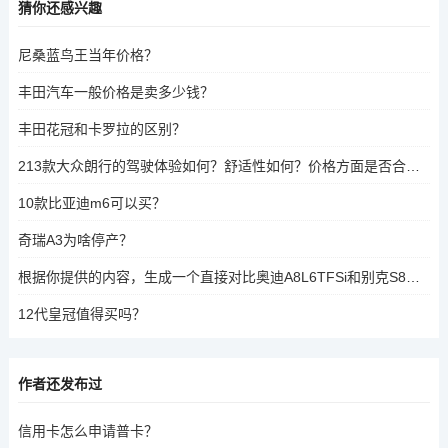
猜你还感兴趣
尼桑蓝鸟王当年价格？
丰田汽车一般价格是卖多少钱？
丰田花冠和卡罗拉的区别？
213款大众朗行的驾驶体验如何？舒适性如何？价格方面是否合理？
10款比亚迪m6可以买？
奇瑞A3为啥停产？
根据你提供的内容，生成一个直接对比奥迪A8L6TFSi和别克S8的核心疑问标题，，奥迪A8L6TFSi与别克S8的对比，性价比、空间与科技的差异分析？
12代皇冠值得买吗？
作者还发布过
信用卡怎么申请普卡？