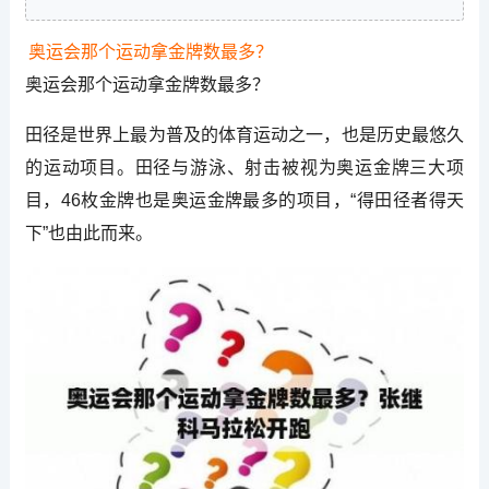
奥运会那个运动拿金牌数最多？
奥运会那个运动拿金牌数最多？
田径是世界上最为普及的体育运动之一，也是历史最悠久
的运动项目。田径与游泳、射击被视为奥运金牌三大项
目，46枚金牌也是奥运金牌最多的项目，“得田径者得天
下”也由此而来。