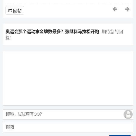
回帖
奥运会那个运动拿金牌数最多？张继科马拉松开跑
期待您的回
复！