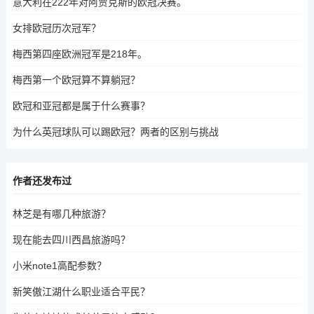
意大利在222年对阿贾克斯的欧冠决赛。
女排欧冠历次冠军？
梅西第四座欧洲冠军是218年。
梅西第一个欧冠算不算躺冠？
欧冠和亚冠都是属于什么赛事？
为什么英冠球队可以踢欧冠？两者的区别与挑战
作者还发布过
林芝是有哪几种旅游？
现在能去四川西昌旅游吗？
小米note1高配参数？
新笑傲江湖什么职业适合平民？