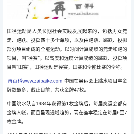
田径运动是人类长期社会实践发展起来的，包括男女竞
走、跑跃、投掷四十多个单项，以及由跑跳、跳跃、投掷
部分项目组成的全能运动。以时间计算成绩的竞走和跑的
项目，叫"径赛"。以高度和远度计算成绩的跳跃、投掷项
目叫"田赛"，田径运动是径赛，田赛和全能比赛的全称。
再百科www.zaibaike.com
中国在奥运会上跳水项目拿金
牌数最多，截止目前，共获金牌47枚。
中国跳水队自1984年获得第1枚金牌后，每届奥运会都有
金牌入帐，而且呈现递增趋势，现在基本稳定在每届6至7
枚金牌。