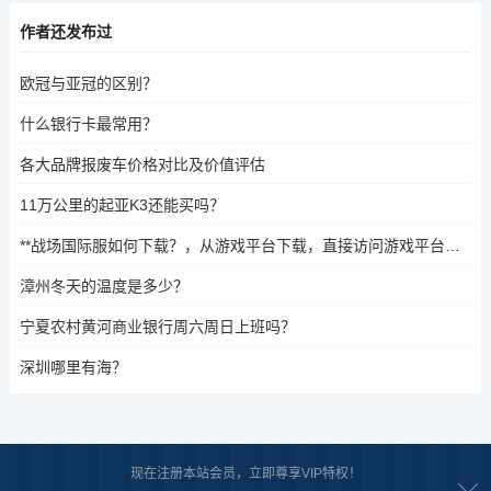
作者还发布过
欧冠与亚冠的区别？
什么银行卡最常用？
各大品牌报废车价格对比及价值评估
11万公里的起亚K3还能买吗？
**战场国际服如何下载？，从游戏平台下载，直接访问游戏平台，如PC、手机或平板，下载国际服。，使用特定下载链接，从可信的国际服下载网站获取国际服链接。，通过特定平台下载，某些平台提供国际服下载服务，如游戏店或专门的下载网站。，注意下载安全，下载时不要点击不明链接，确保下载来源为合法渠道。
漳州冬天的温度是多少？
宁夏农村黄河商业银行周六周日上班吗？
深圳哪里有海？
现在注册本站会员，立即尊享VIP特权！
关于我们
|
版权声明
|
合作共赢
|
网站地图