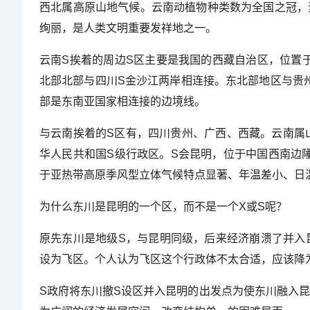
西北属高原山地气候。云南动植物种类数为全国之冠，素
绚丽，是人类文明重要发祥地之一。
云南S挨着的周边S区主要是我国的西藏自治区，位置
北部北部与四川S金沙江两岸相连接。东北部地区与贵
部是东南亚国家相连接的边境线。
与云南挨着的S区有，四川贵州、广西、西藏。云南属山
华人民共和国S级行政区。S会昆明，位于中国西南边陲，
于亚热带高原季风型立体气候特点显著、年温差小、日
为什么东川是昆明的一个区，而不是一个X或S呢？
原先东川是地级S，与昆明同级，后来经济崩溃了并入
设为飞区。个人认为飞区这个行政体不太合适，应该降
S政府将东川撤S设区并入昆明的出发点为使东川融入