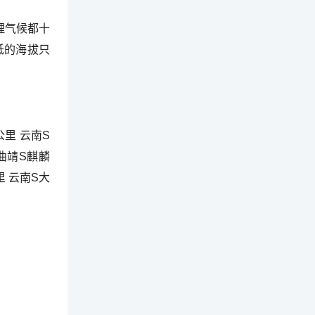
理气候都十
低的海拔只
公里 云南S
曲靖S麒麟
里 云南S大