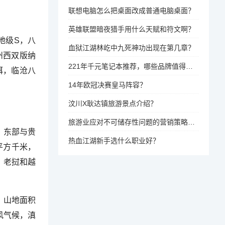
联想电脑怎么把桌面改成普通电脑桌面？
英雄联盟暗夜猎手用什么天赋和符文啊？
地级S，八
血狱江湖林屹中九死神功出现在第几章？
州西双版纳
221年千元笔记本推荐，哪些品牌值得考虑？
洱，临沧八
14年欧冠决赛皇马阵容？
汶川X耿达镇旅游景点介绍？
旅游业应对不可储存性问题的营销策略有哪些？
间，东部与贵
热血江湖新手选什么职业好？
平方千米，
、老挝和越
，山地面积
风气候，滇