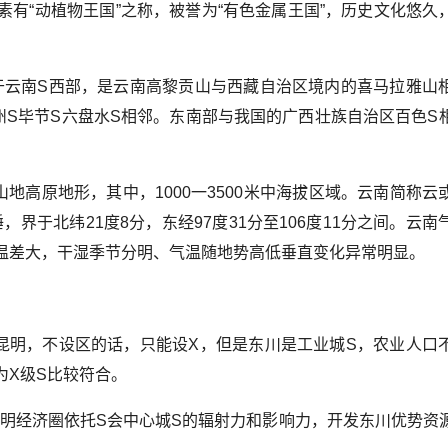
有“动植物王国”之称，被誉为“有色金属王国”，历史文化悠久
于云南S西部，是云南高黎贡山与西藏自治区境内的喜马拉雅山
州S毕节S六盘水S相邻。东南部与我国的广西壮族自治区百色S
地高原地形，其中，1000一3500米中海拔区域。云南简称云
界于北纬21度8分，东经97度31分至106度11分之间。云南
温差大，干湿季节分明、气温随地势高低垂直变化异常明显。
昆明，不设区的话，只能设X，但是东川是工业城S，农业人口
为X级S比较符合。
昆明经济圈依托S会中心城S的辐射力和影响力，开发东川优势资