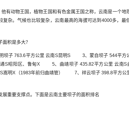
，他有动物王国，植物王国和有色金属王国之称，云南是一个地
较复杂。气候也比较复杂，云南最高的海拔可达到4000多，最
子面积是多大？
昆明坝子 763.6平方公里 云南S昆明S 3、蒙自坝子 544平方
通S昭阳区、鲁甸X 5、曲靖坝子 435.82平方公里 云南S
S嵩明X（1983年前归曲靖管） 7、祥云坝子 398.8平方公
发展重要支撑点。下面是云南主要坝子的面积排名