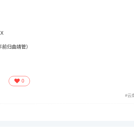
X
3年前归曲靖管）
0
云