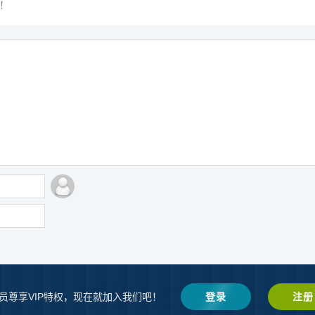
！
关于我们
|
版权声明
|
合作共赢
|
网站地图
员尊享VIP特权，现在就加入我们吧！
登录
注册
Copyright © 2022 - 至今 www.zaibaike.com
再百科
辽ICP备2022008634号-1