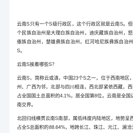
云南S只有一个S级行政区，这个行政区就是云南S。
个民族自治州是大理白族自治州，迪庆藏族自治州，怒
傣族自治州，楚雄彝族自治州，红河哈尼族彝族自治州
S。
云南S挨着哪些S？
云南S，简称云或滇，中国23个S之一，位于西南地区，S会昆明
州、广西为邻，北部与四川相连，西北部紧依西藏，西部
占全国国土总面积的4.1%，居全国第8位。云南是全国
南交界。
北回归线横贯云南S南部，属低纬度内陆地区，地势呈
占全S总面积的88.64%，地跨长江、珠江、元江、