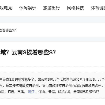
戏电竞
休闲娱乐
旅游出行
网络科技
体育健
挨着哪些S？
区域？云南S挨着哪些S？
在云南S属的地方就多了，如云南S有八个民族自治州和八个地级S，八
州，德宏傣族景颇族自治州，文山苗族壮族自治州西双版纳傣族自治州，
曲靖，昭通，玉溪，
丽江
，保山，普洱，临沧八S，云南S挨着哪些S？