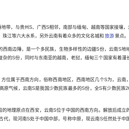
陲地带，与贵州S、广西S相邻，南部与缅甸、越南等国家接壤，
、珠江等六大水系，另外云南有着众多的文化名城和
旅游
景点。
的西南边陲，是一个多民族，生物多样性的边疆S份，云南S地
复杂的S份，同时与东南亚的越南，老挝，缅甸三个国家有着漫
，方位属于西南方向，俗称西南地区，西南地区几个S为，云南
高原气候，云南S是我国少数民族最多的S份，全S有少数民族2
国的地理原点在西安，云南S位于中国的西南方向。解放后成立
古代，现河南S处于中国中部，号称中原，现云南S任然处于中