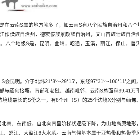
但是在云南S属的地方就多了，如云南S有八个民族自治州和八个
江傈僳族自治州，德宏傣族景颇族自治州，文山苗族壮族自治
。八个地级S是，昆明，曲靖，昭通，玉溪，丽江，保山，普
。介于北纬21°8′～29°15′，东经97°31′～106°11′之
与缅甸接壤，南部和老挝、越南毗邻，云南S总面积39.41万
边境线最长的S份之一，有8个州（S）的25个边境X分别与缅甸
西北高、东南低，自北向南呈阶梯状逐级下降，为山地高原地形
澜沧江、怒江、大盈江6大水系。云南气候基本属于亚热带和热带季