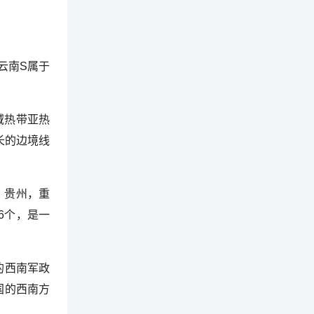
云南S属于
域热带亚热
长的边境线
，贵州，重
6个，是一
的西南军政
国的西南方