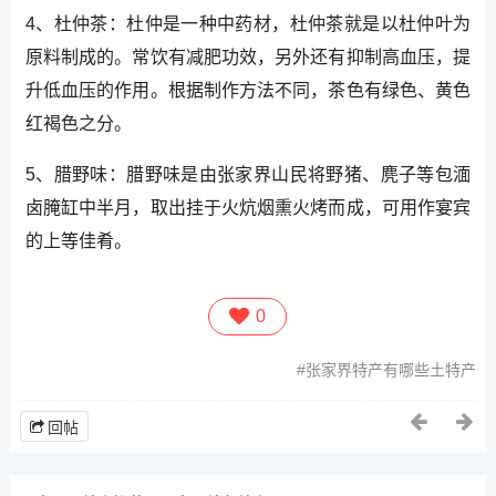
4、杜仲茶：杜仲是一种中药材，杜仲茶就是以杜仲叶为
原料制成的。常饮有减肥功效，另外还有抑制高血压，提
升低血压的作用。根据制作方法不同，茶色有绿色、黄色
红褐色之分。
5、腊野味：腊野味是由张家界山民将野猪、麂子等包湎
卤腌缸中半月，取出挂于火炕烟熏火烤而成，可用作宴宾
的上等佳肴。
0
张家界特产有哪些土特产
回帖