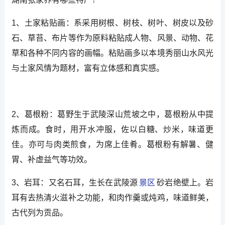
1、土家粘贴画：系采用树根、树枝、树叶、树皮以及砂
石、草苔、布片等作为原料粘贴成人物、风景、动物、花
草和各种不同内容的画幅。粘贴画多以本境秀丽山水风光
与土家风情为题材，富有立体感和真实感。
2、葛根粉：葛野生于武陵深山荒坡之中，葛根粉从中提
炼而成。食时，用开水冲服，佐以白糖、炒米，味道更
佳。亦可与肉类煎食，为席上佳肴。葛根粉有解暑、健
胃、补虚益气等功效。
3、岩耳：又名石耳，生长在武陵源
景区
砂岩绝壁上。岩
耳有去热清火滋补之功能，和肉作羹或炖鸡，味道鲜美，
古代列为贡品。