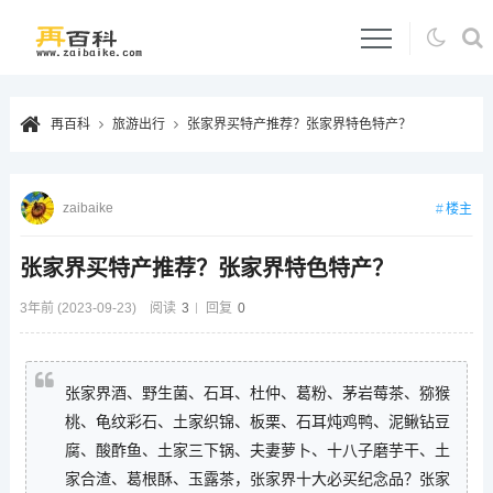
再百科
旅游出行
张家界买特产推荐？张家界特色特产？
zaibaike
楼主
张家界买特产推荐？张家界特色特产？
3年前 (2023-09-23)
阅读
3
回复
0
张家界酒、野生菌、石耳、杜仲、葛粉、茅岩莓茶、猕猴
桃、龟纹彩石、土家织锦、板栗、石耳炖鸡鸭、泥鳅钻豆
腐、酸酢鱼、土家三下锅、夫妻萝卜、十八子磨芋干、土
家合渣、葛根酥、玉露茶，张家界十大必买纪念品？张家