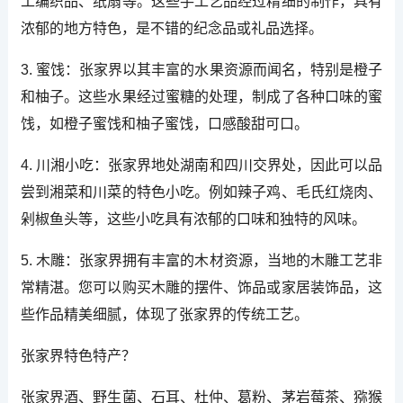
工编织品、纸扇等。这些手工艺品经过精细的制作，具有
浓郁的地方特色，是不错的纪念品或礼品选择。
3. 蜜饯：张家界以其丰富的水果资源而闻名，特别是橙子
和柚子。这些水果经过蜜糖的处理，制成了各种口味的蜜
饯，如橙子蜜饯和柚子蜜饯，口感酸甜可口。
4. 川湘小吃：张家界地处湖南和四川交界处，因此可以品
尝到湘菜和川菜的特色小吃。例如辣子鸡、毛氏红烧肉、
剁椒鱼头等，这些小吃具有浓郁的口味和独特的风味。
5. 木雕：张家界拥有丰富的木材资源，当地的木雕工艺非
常精湛。您可以购买木雕的摆件、饰品或家居装饰品，这
些作品精美细腻，体现了张家界的传统工艺。
张家界特色特产？
张家界酒、野生菌、石耳、杜仲、葛粉、茅岩莓茶、猕猴