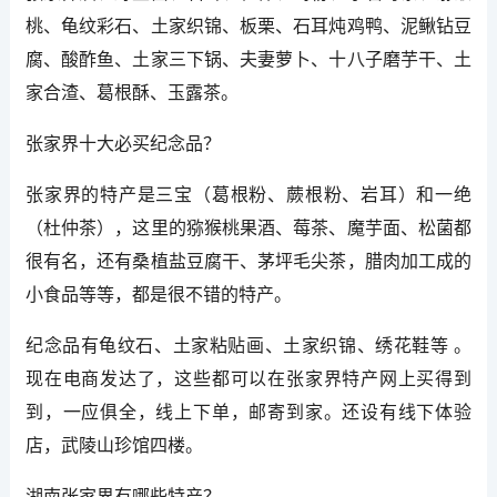
桃、龟纹彩石、土家织锦、板栗、石耳炖鸡鸭、泥鳅钻豆
腐、酸酢鱼、土家三下锅、夫妻萝卜、十八子磨芋干、土
家合渣、葛根酥、玉露茶。
张家界十大必买纪念品？
张家界的特产是三宝（葛根粉、蕨根粉、岩耳）和一绝
（杜仲茶），这里的猕猴桃果酒、莓茶、魔芋面、松菌都
很有名，还有桑植盐豆腐干、茅坪毛尖茶，腊肉加工成的
小食品等等，都是很不错的特产。
纪念品有龟纹石、土家粘贴画、土家织锦、绣花鞋等 。
现在电商发达了，这些都可以在张家界特产网上买得到
到，一应俱全，线上下单，邮寄到家。还设有线下体验
店，武陵山珍馆四楼。
湖南张家界有哪些特产？