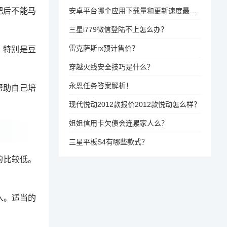
肥后不能马
安卓平台哪个应用下载量和更新速度最热？
三星i779微信登陆不上怎么办？
雷克萨斯rx预计售价？
，特别是豆
穿越火线安全技巧是什么？
永恩任务答案解析！
帮助自己培
现代悦动2012款报价2012款悦动怎么样？
姐姐信用卡欠债会连累家人么？
三星平板S4有哪些款式？
的比较低。
入。适当的