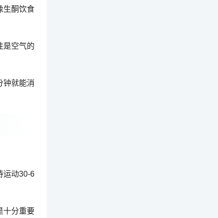
像生酮饮食
性是空气的
分钟就能消
动30-6
是十分重要