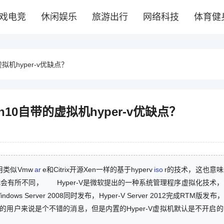
戏电竞
休闲娱乐
旅游出行
网络科技
体育健
虚拟机hyper-v优缺点？
in10自带的虚拟机hyper-v优缺点？
类似Vmw
ar
e和Citrix开源Xen一样的基于hyperv
iso
r的技术，这也意
式会有所不同， Hyper-V是微软提出的一种系统管理程序虚拟化技术
s Server 2008同时发布，Hyper-V Server 2012完成RTM版发布， 
虚拟机的用户来说是个不错的消息，但是内置的Hyper-V虚拟机默认是不开启