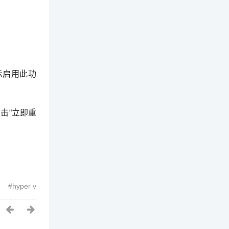
示启用此功
击“立即重
hyper v