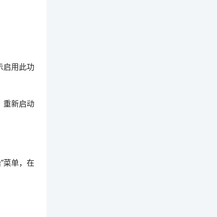
表示启用此功
，重新启动
始”菜单，在