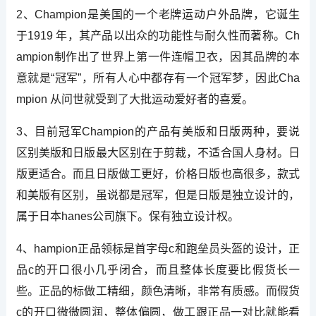
2、Champion是美国的一个老牌运动户外品牌，它诞生
于1919 年，其产品以出众的功能性与耐久性而著称。Ch
ampion制作出了世界上第一件连帽卫衣，因其品牌的本
意就是“冠军”，所有人心中都存有一个冠军梦，因此Cha
mpion 从问世就受到了大批运动爱好者的喜爱。
3、目前冠军Champion的产品有美版和日版两种，要说
区别美版和日版最大区别在于剪裁，不适合国人身材。日
版更适合。而且日版做工更好，价格日版也高很多，款式
和美版有区别，虽说都是冠军，但是日版是独立设计的，
属于日本hanes公司旗下。保有独立设计权。
4、hampion正品领标是首字母c和跑垒员头盔的设计，正
品c的开口很小几乎闭合，而且整体长度要比假货长一
些。正品的标做工精细，颜色清晰，非常有质感。而假货
c的开口微微圆润，整体偏圆，做工跟正品一对比就能看