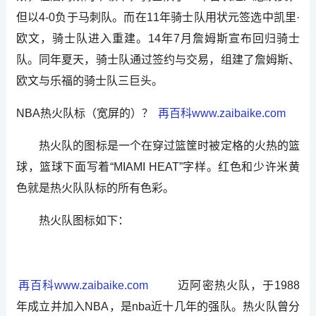
但以4-0负于马刺队。而在11年骑士队用状元签选中凯里·
欧文，骑士队进入重建。14年7月詹姆斯宣布回归骑士
队。同年夏天，骑士队通过签约与交易，组建了詹姆斯、
欧文与乐福的骑士队三巨头。
NBA热火队标（宽屏的）？
再百科www.zaibaike.com
热火队的图标是一个在穿过篮筐时被定格的火热的篮
球，篮球下面写着“MIAMI HEAT”字样。红色和少许米黄
色就是热火队队标的所有色彩。
热火队图标如下：
再百科www.zaibaike.com
迈阿密热火队，于1988
年成立并加入NBA，是nba近十几年的强队。热火队曾分