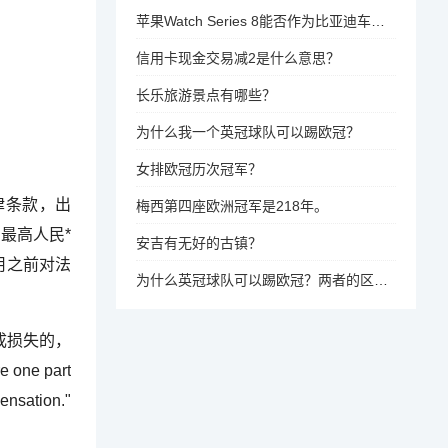
苹果Watch Series 8能否作为比亚迪车钥匙？
信用卡现金交易减2是什么意思？
长乐旅游景点有哪些？
为什么我一个英冠球队可以踢欧冠？
女排欧冠历次冠军？
律条款，出
梅西第四座欧洲冠军是218年。
最高人民*
安吉有无好的古镇？
用之前对法
为什么英冠球队可以踢欧冠？两者的区别与挑战
成损失的，
 one part
pensation."