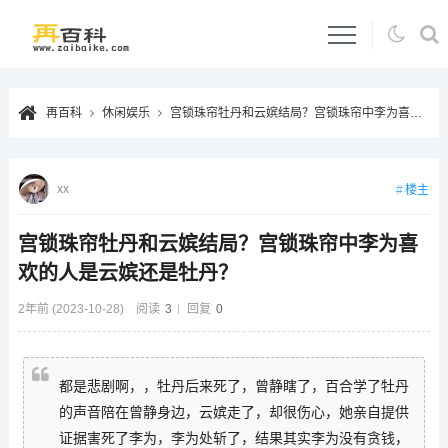
再百科
休闲娱乐
宫锁珠帘牡丹和云嫔结局？宫锁珠帘中李为喜欢的人是云嫔还是牡丹？
xx
楼主
宫锁珠帘牡丹和云嫔结局？宫锁珠帘中李为喜
欢的人是云嫔还是牡丹？
2年前 (2023-10-28)
阅读
3
回复
0
都是悲剧啊，，牡丹后来死了，曾静瞎了，百合学了牡丹
的声音陪在曾静身边，云嫔走了，却很伤心，她亲自提供
证据害死了李为，李为处斩了，结果其实李为没有贪钱，