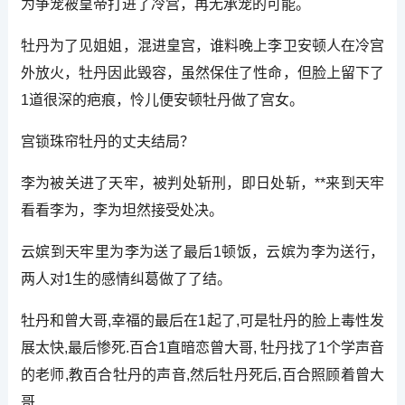
为争宠被皇帝打进了冷宫，再无承宠的可能。
牡丹为了见姐姐，混进皇宫，谁料晚上李卫安顿人在冷宫
外放火，牡丹因此毁容，虽然保住了性命，但脸上留下了
1道很深的疤痕，怜儿便安顿牡丹做了宫女。
宫锁珠帘牡丹的丈夫结局？
李为被关进了天牢，被判处斩刑，即日处斩，**来到天牢
看看李为，李为坦然接受处决。
云嫔到天牢里为李为送了最后1顿饭，云嫔为李为送行，
两人对1生的感情纠葛做了了结。
牡丹和曾大哥,幸福的最后在1起了,可是牡丹的脸上毒性发
展太快,最后惨死.百合1直暗恋曾大哥, 牡丹找了1个学声音
的老师,教百合牡丹的声音,然后牡丹死后,百合照顾着曾大
哥