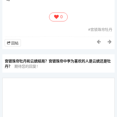
0
宫锁珠帘牡丹
回帖
宫锁珠帘牡丹和云嫔结局？宫锁珠帘中李为喜欢的人是云嫔还是牡
丹？
期待您的回复！