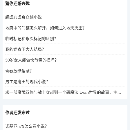
猜你还感兴趣
超虐心虐身穿越小说
地府中的门链怎么解开，如何进入地天灭王？
临时标记和永久标记的区别？
我的锦衣卫大人结局？
30岁女人能做快节奏的操吗？
青春放纵语录？
男主是鬼王的现代小说？
求一部魔武双修与战士穿越到一个恶魔法 Evan世界的故事，主角拥有强大的魔法与战斗能力，成为家庭的核心。
作者还发布过
诺基亚n79怎么看小说？