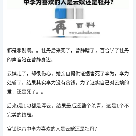
都是悲剧啊。。牡丹后来死了，曾静瞎了，百合学了牡丹
的声音陪在曾静身边。
云嫔走了，却很伤心，她亲自提供证据害死了李为，李为
处斩了，结果其实李为没有贪钱，为了证实自己对云嫔的
爱，还是死了。。
后来i是1切都是浮云，结果最后还整个杀青。这是1个不
完美的结局。
宫锁珠帘中李为喜欢的人是云嫔还是牡丹？