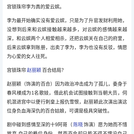
宫锁珠帘李为真的爱云嫔。
李为最开始确实没有爱云嫔，只是为了升官发财利用她，
没想到后来和云嫔接触越来越多，对云嫔的感情越来越
深，和云嫔两个人相爱相杀，还把云嫔关在自己的府里，
后来云嫔拿到账册，出卖了李为，李为也没有反驳，情愿
为心爱的女人往死。
宫锁珠帘
赵丽颖
百合结局？
赵丽颖（饰演的百合）因为政治冲击成为了孤儿，委身于
春风楼成为1名歌妓，借此机会试图接触到当朝大员，伺
机混进宫中以便行刺皇上报仇雪恨，赵丽颖此次演出演这
位身负血海深仇的百合姑娘，可谓是极具突破性。
剧中碰到感情至深的十9阿哥（
陈晓
饰演）愿为她而不惜
放弃 自己的爵位身份，然而百合却只能不得不埋没自己