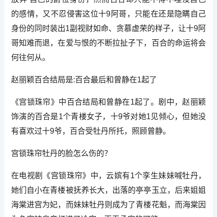
的感情，又不忍侵害这位十9阿哥，只能在还是隐瞒自己
身份的同时装出1副视财如命、贪慕虚荣的样子，让十9阿
哥知难而退，在爱与恨的不断拉扯子下，百合的命运将会
何往何从。
赵丽颖百合结局是:百合最后和曾静在1起了
《宫锁珠帘》中百合结局和曾静在1起了。剧中，赵丽颖
饰演的百合是1个青楼女子，十9爷对她1见倾心，但她没
有喜欢过十9爷，百合受牡丹所托，照顾曾静。
宫锁珠帘牡丹的脸怎么伤的？
在电视剧《宫锁珠帘》中，云嫔有1个孪生妹妹喊牡丹，
她们自小在青楼被抚养长大，出落的亭亭玉立，后来姐姐
海棠进宫为妃，而妹妹牡丹则成为了青楼花魁，而海棠因