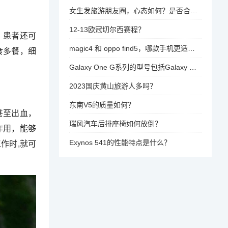
女生发旅游朋友圈，心态如何？是否合适？
12-13欧冠切尔西赛程？
，患者还可
magic4 和 oppo find5，哪款手机更适合你？，在选择magic4和oppo find5时，需要根据你的需求来决定。magic4在处理器和屏幕设计上表现优异，而oppo find5则在摄像头和续航方面更为突出。无论是追求拍照性能还是寻求高性能的处理体验，这两款手机都能满足你的需求。
食多餐，细
Galaxy One G系列的型号包括Galaxy One G1、Galaxy One G11、Galaxy One G12以及可能的Galaxy One G13型号。
2023国庆黄山旅游人多吗？
东南V5的质量如何？
甚至出血，
瑞风汽车后排座椅如何放倒？
作用，能够
Exynos 541的性能特点是什么？
作时,就可