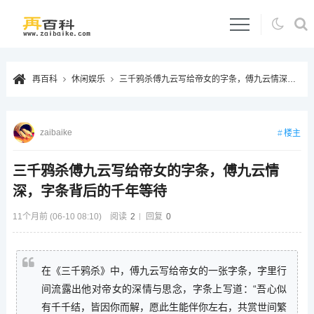
再百科
休闲娱乐
三千鸦杀傅九云写给帝女的字条，傅九云情深，字条背后的千年等待
zaibaike
楼主
三千鸦杀傅九云写给帝女的字条，傅九云情
深，字条背后的千年等待
11个月前 (06-10 08:10)
阅读
2
回复
0
在《三千鸦杀》中，傅九云写给帝女的一张字条，字里行
间流露出他对帝女的深情与思念，字条上写道：“吾心似
有千千结，皆因你而解，愿此生能伴你左右，共赏世间繁