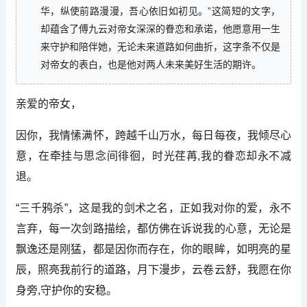
华，纵使前路漫漫，吾心依旧如初见。”这简短的文字，
却蕴含了傅九云对帝女深深的眷恋和承诺，他愿意用一生
来守护和陪伴她，无论未来道路如何曲折，这字条不仅是
对帝女的表白，也是他对两人未来美好生活的期许。
亲爱的帝女，
因你，我情愫满怀，跨越千山万水，每日每夜，我倾尽心
意，在牵挂与思念间徘徊，时光荏苒,我的眷恋却永不减
退。
“三千鸦杀”，这是我的剑术之名，正如我对你的爱，永不
言弃，每一次剑路描绘，都仿佛在诉说我的心意，无论是
飘逸还是刚猛，都是因你而存在，你的眼眸，如明亮的星
辰，照亮我前行的道路，月下漫步，云卷云舒，我愿在你
身旁,守护你的安稳。