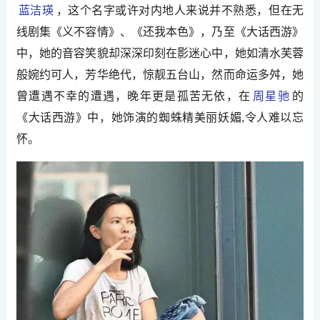
蓝洁瑛
，这个名字或许对内地人来说并不熟悉，但在无
线剧集《义不容情》、《还我本色》，乃至《大话西游》
中，她的音容笑貌却深深印刻在影迷心中，她如清水芙蓉
般婉约可人，芳华绝代，惊靓五台山，然而命运多舛，她
曾遭遇不幸的遭遇，晚年更是孤苦无依，在
周星驰
的
《大话西游》中，她饰演的蜘蛛精美丽妖媚,令人难以忘
怀。