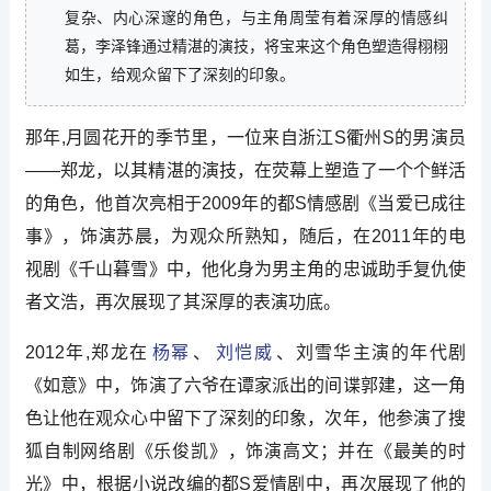
复杂、内心深邃的角色，与主角周莹有着深厚的情感纠
葛，李泽锋通过精湛的演技，将宝来这个角色塑造得栩栩
如生，给观众留下了深刻的印象。
那年,月圆花开的季节里，一位来自浙江S衢州S的男演员
——郑龙，以其精湛的演技，在荧幕上塑造了一个个鲜活
的角色，他首次亮相于2009年的都S情感剧《当爱已成往
事》，饰演苏晨，为观众所熟知，随后，在2011年的电
视剧《千山暮雪》中，他化身为男主角的忠诚助手复仇使
者文浩，再次展现了其深厚的表演功底。
2012年,郑龙在
杨幂
、
刘恺威
、刘雪华主演的年代剧
《如意》中，饰演了六爷在谭家派出的间谍郭建，这一角
色让他在观众心中留下了深刻的印象，次年，他参演了搜
狐自制网络剧《乐俊凯》，饰演高文；并在《最美的时
光》中，根据小说改编的都S爱情剧中，再次展现了他的