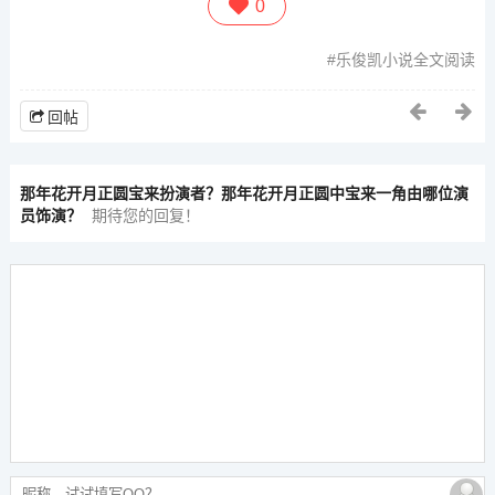
0
乐俊凯小说全文阅读
回帖
那年花开月正圆宝来扮演者？那年花开月正圆中宝来一角由哪位演
员饰演？
期待您的回复！