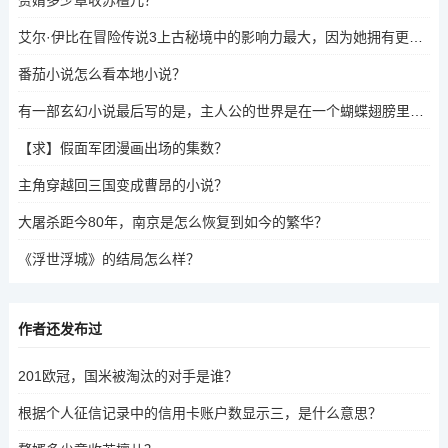
艾尔·伊比在冒险传说3上古秘境中的影响力最大，因为她拥有更长的技能线和更强的战斗技巧，能够在战斗中占据优势。
番茄小说怎么看本地小说？
有一部玄幻小说最后写的是，主人公的世界是在一个蝴蝶翅膀里，每次蝴蝶合翅膀就会毁灭世界，这个是什么？
【求】假面军团漫画出场的集数？
主角穿越回三国变成曹昂的小说？
大屠杀距今80年，南京是怎么恢复到如今的繁华？
《浮世浮城》的结局怎么样？
作者还发布过
201欧冠，国米被淘汰的对手是谁？
根据个人征信记录中的信用卡账户数显示三，是什么意思？