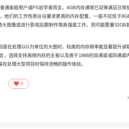
方面,对于普通家庭用户或PS初学者而言，4GB内存通常已足够满足日
，他们的工作性质往往要求更高的内存配置，一般不应低于8G
特大图像或进行影视后期制作等高强度工作，则可能需要32GB
高，特别是在处理以G为单位的大图时，较高的内存频率能显著提升读
言，选择支持高频内存的主板以及高于1866的双通道或四通道
保在处理大型项目时保持流畅的操作体验。
0