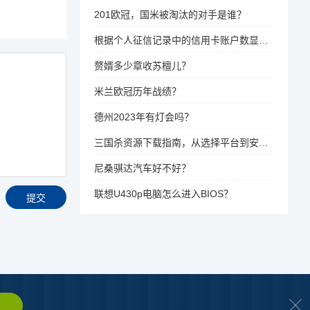
201欧冠，国米被淘汰的对手是谁？
根据个人征信记录中的信用卡账户数显示三，是什么意思？
赘婿多少章收苏檀儿？
米兰欧冠历年战绩？
德州2023年有灯会吗？
三国杀资源下载指南，从选择平台到安装工具的全步骤
尼桑骐达汽车好不好？
联想U430p电脑怎么进入BIOS？