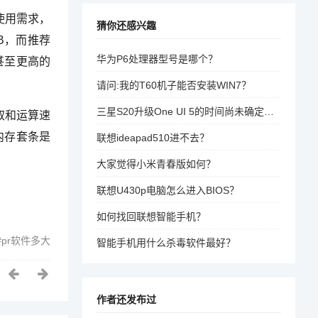
常使用需求，
猜你还感兴趣
B，而推荐
华为P6处理器型号是哪个？
甚至更高的
请问:我的T60机子能否安装WIN7？
三星S20升级One UI 5的时间尚未确定。建议关注三星官方网站或联系三星客服以获取最新信息。
取和运算速
内存套条是
联想ideapad510进不去？
大家觉得小米青春版如何？
联想U430p电脑怎么进入BIOS？
如何找回联想智能手机？
pr软件多大
智能手机用什么杀毒软件最好？
作者还发布过