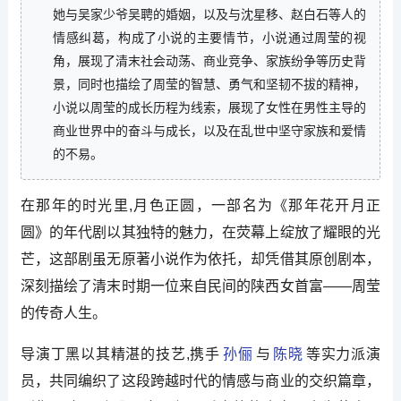
她与吴家少爷吴聘的婚姻，以及与沈星移、赵白石等人的
情感纠葛，构成了小说的主要情节，小说通过周莹的视
角，展现了清末社会动荡、商业竞争、家族纷争等历史背
景，同时也描绘了周莹的智慧、勇气和坚韧不拔的精神，
小说以周莹的成长历程为线索，展现了女性在男性主导的
商业世界中的奋斗与成长，以及在乱世中坚守家族和爱情
的不易。
在那年的时光里,月色正圆，一部名为《那年花开月正
圆》的年代剧以其独特的魅力，在荧幕上绽放了耀眼的光
芒，这部剧虽无原著小说作为依托，却凭借其原创剧本，
深刻描绘了清末时期一位来自民间的陕西女首富——周莹
的传奇人生。
导演丁黑以其精湛的技艺,携手
孙俪
与
陈晓
等实力派演
员，共同编织了这段跨越时代的情感与商业的交织篇章，