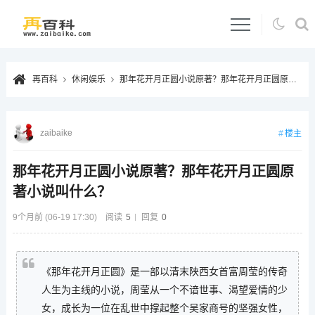
再百科
休闲娱乐
那年花开月正圆小说原著？那年花开月正圆原著小说叫什么？
zaibaike
楼主
那年花开月正圆小说原著？那年花开月正圆原
著小说叫什么？
9个月前 (06-19 17:30)
阅读
5
回复
0
《那年花开月正圆》是一部以清末陕西女首富周莹的传奇
人生为主线的小说，周莹从一个不谙世事、渴望爱情的少
女，成长为一位在乱世中撑起整个吴家商号的坚强女性，