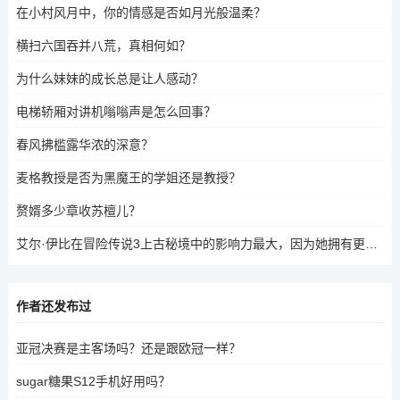
在小村风月中，你的情感是否如月光般温柔？
横扫六国吞并八荒，真相何如？
为什么妹妹的成长总是让人感动？
电梯轿厢对讲机嗡嗡声是怎么回事？
春风拂槛露华浓的深意？
麦格教授是否为黑魔王的学姐还是教授？
赘婿多少章收苏檀儿？
艾尔·伊比在冒险传说3上古秘境中的影响力最大，因为她拥有更长的技能线和更强的战斗技巧，能够在战斗中占据优势。
作者还发布过
亚冠决赛是主客场吗？还是跟欧冠一样？
sugar糖果S12手机好用吗？