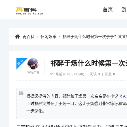
首页
游
再百科
休闲娱乐
祁醉于炀什么时候第一次亲亲？某某
楼主
祁醉于炀什么时候第一次
wsygfsj
9个月前 (07-03 00:48)
阅读
3
回复
0
根据您提供的内容，祁醉和于炀第一次亲亲是在小说《
A
上时祁醉突然亲了于炀一口，这让于炀感到非常惊讶和害
一步深化。