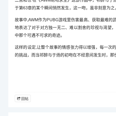
二宫和也 在《AWM绝地求生》这部作品中，祁醉与
于第63章的某个瞬间悄然发生，这一吻，虽非刻意为
故事中,AWM作为PUBG游戏里伤害最高、获取最难的
地表达了对于对方独一无二、难以割舍的珍视与渴望，
中那个可遇不可求的奇迹。
这样的设定,让整个故事的情感张力得以增强，每一次
的挑战，而当祁醉与于炀的初吻在不经意间发生时，那
回帖