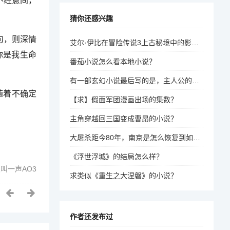
不经意间，
猜你还感兴趣
句，则深情
艾尔·伊比在冒险传说3上古秘境中的影响力最大，因为她拥有更长的技能线和更强的战斗技巧，能够在战斗中占据优势。
你是我生命
番茄小说怎么看本地小说？
有一部玄幻小说最后写的是，主人公的世界是在一个蝴蝶翅膀里，每次蝴蝶合翅膀就会毁灭世界，这个是什么？
随着不确定
【求】假面军团漫画出场的集数？
主角穿越回三国变成曹昂的小说？
大屠杀距今80年，南京是怎么恢复到如今的繁华？
《浮世浮城》的结局怎么样？
叫一声AO3
求类似《重生之大涅磐》的小说？
作者还发布过