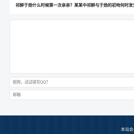
祁醉于炀什么时候第一次亲亲？某某中祁醉与于炀的初吻何时发
本站会