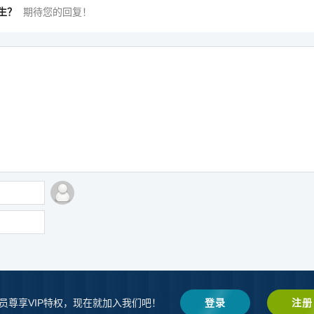
生？
期待您的回复！
关于我们
|
版权声明
|
合作共赢
|
网站地图
员尊享VIP特权，现在就加入我们吧！
登录
注册
Copyright © 2022 - 至今 www.zaibaike.com
再百科
辽ICP备2022008634号-1