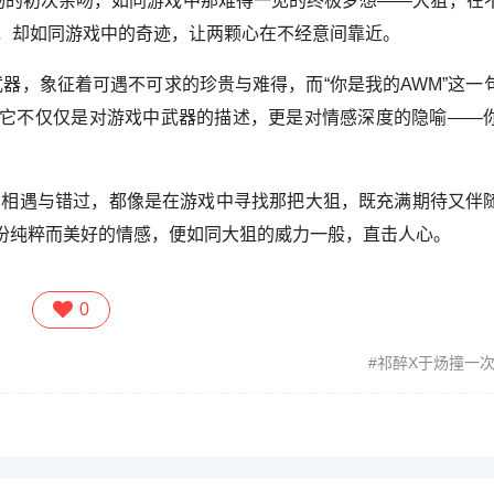
于炀的初次亲吻，如同游戏中那难得一见的终极梦想——大狙，在
之，却如同游戏中的奇迹，让两颗心在不经意间靠近。
武器，象征着可遇不可求的珍贵与难得，而“你是我的AWM”这一
它不仅仅是对游戏中武器的描述，更是对情感深度的隐喻——
的相遇与错过，都像是在游戏中寻找那把大狙，既充满期待又伴
份纯粹而美好的情感，便如同大狙的威力一般，直击人心。
0
祁醉X于炀撞一次