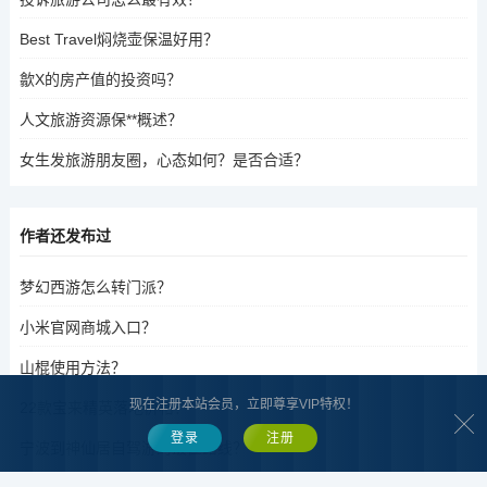
Best Travel焖烧壶保温好用？
歙X的房产值的投资吗？
人文旅游资源保**概述？
女生发旅游朋友圈，心态如何？是否合适？
作者还发布过
梦幻西游怎么转门派？
小米官网商城入口？
山棍使用方法？
现在注册本站会员，立即尊享VIP特权！
22款宝来精英落地价格？
登录
注册
宁波到神仙居自驾游的最佳路线？