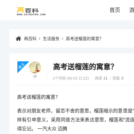
首页
再百科
生活服务
高考送榴莲的寓意？
楼主
高考送榴莲的寓意？
yk
2个月前 (06-03 15:22)
阅读
21
回复
0
高考送榴莲的寓意？
表示对朋友老师，留恋不舍的意思，榴莲暗示的意思是
样有引申意义，采用同音方法来表达意思，榴莲和“流连
得忘记。 一汽大众 迈腾