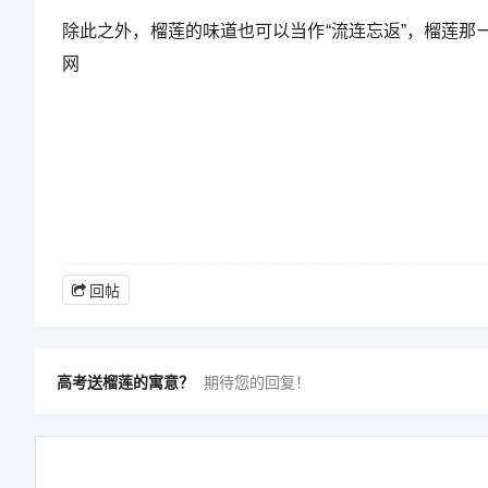
除此之外，榴莲的味道也可以当作“流连忘返”，榴莲那
网
回帖
高考送榴莲的寓意？
期待您的回复！