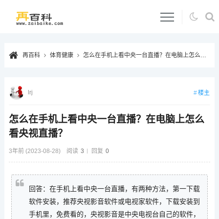
再百科
体育健康
怎么在手机上看中央一台直播？在电脑上怎么看央视直播？
lrj
楼主
怎么在手机上看中央一台直播？在电脑上怎么
看央视直播？
3年前 (2023-08-28)
阅读
3
回复
0
回答：在手机上看中央一台直播，有两种方法，第一下载
软件安装，推荐央视影音软件或电视家软件，下载安装到
手机里，免费看的，央视影音是中央电视台自己的软件，