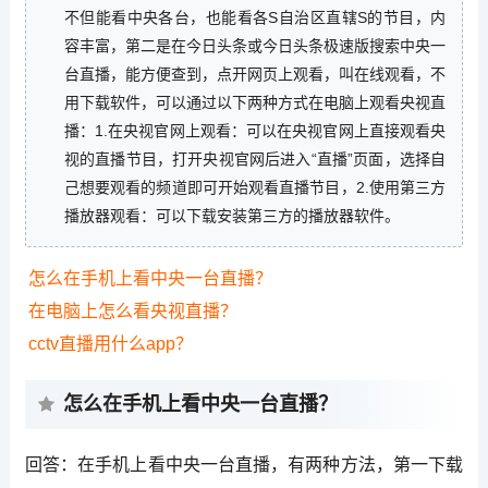
不但能看中央各台，也能看各S自治区直辖S的节目，内
容丰富，第二是在今日头条或今日头条极速版搜索中央一
台直播，能方便查到，点开网页上观看，叫在线观看，不
用下载软件，可以通过以下两种方式在电脑上观看央视直
播：1.在央视官网上观看：可以在央视官网上直接观看央
视的直播节目，打开央视官网后进入“直播”页面，选择自
己想要观看的频道即可开始观看直播节目，2.使用第三方
播放器观看：可以下载安装第三方的播放器软件。
怎么在手机上看中央一台直播？
在电脑上怎么看央视直播？
cctv直播用什么app？
怎么在手机上看中央一台直播？
回答：在手机上看中央一台直播，有两种方法，第一下载