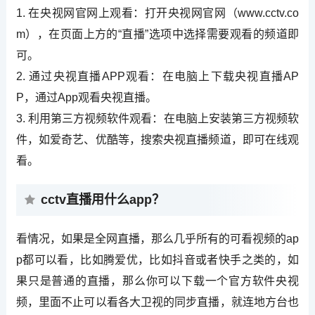
1. 在央视网官网上观看：打开央视网官网（www.cctv.co
m），在页面上方的“直播”选项中选择需要观看的频道即
可。
2. 通过央视直播APP观看：在电脑上下载央视直播AP
P，通过App观看央视直播。
3. 利用第三方视频软件观看：在电脑上安装第三方视频软
件，如爱奇艺、优酷等，搜索央视直播频道，即可在线观
看。
cctv直播用什么app？
看情况，如果是全网直播，那么几乎所有的可看视频的ap
p都可以看，比如腾爱优，比如抖音或者快手之类的，如
果只是普通的直播，那么你可以下载一个官方软件央视
频，里面不止可以看各大卫视的同步直播，就连地方台也