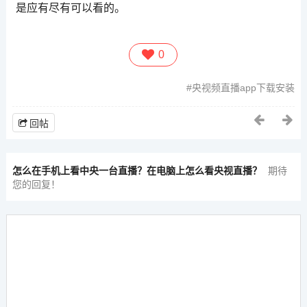
是应有尽有可以看的。
0
央视频直播app下载安装
回帖
怎么在手机上看中央一台直播？在电脑上怎么看央视直播？
期待
您的回复！