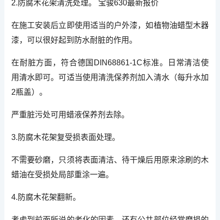
2.防腐木花架清洗处理。 宝骏630最新报价
在施工安装后立即使用适当的户外漆，如植物油蜡型木器
漆，可以很好起到防水耐脏的作用。
在耐脏方面，符合德国DIN68861-1C标准。日常清洁使
用清水即可。可适当使用清洗保养剂加入清水（每升水加
2瓶盖）。
严重脏污处可用蜡液保养剂去除。
3.防腐木花架复受损表面处理。
不需要砂磨，只须将表面清洁、待干燥后用原来涂刷的木
蜡油在受损处局部重涂一遍。
4.防腐木花架翻新。
考虑到前面所说的老化的因素，还有公共部位经常磨损的