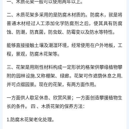
一、木质花架一般可以使用两年以上。
二、木质花架多采用的是防腐木材质的。防腐木，就是将
普通木材经过人工添加化学防腐剂之后，使其具有防腐
蚀、防潮，防真菌，防虫蚁、防霉变以及防水等特性。
能够直接接触土壤及潮湿环境，经常使用在户外地板，工
程，景观，防腐木花架等。
三、花架是用刚性材料构成一定形状的格架供攀缘植物攀
附的园林设施,又称棚架、绿廊。花架可作遮荫休息之用,
并可点缀园景。现在的花架，有两方面作用。
一方面供人歇足休息、欣赏风景；一方面创造攀援植物生
长的条件。 四 、木质花架的保养方法：
1.防腐木花架老化处理。