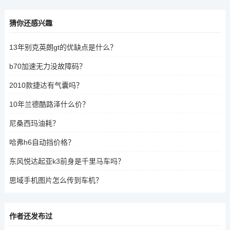
猜你还感兴趣
13年别克英朗gt的优缺点是什么？
b70加速无力没故障码？
2010款捷达有气囊吗？
10年兰德酷路泽什么价？
尼桑西玛油耗？
哈弗h6自动挡价格？
东风悦达起亚k3前身是千里马车吗？
思域手机图片怎么传到车机？
作者还发布过