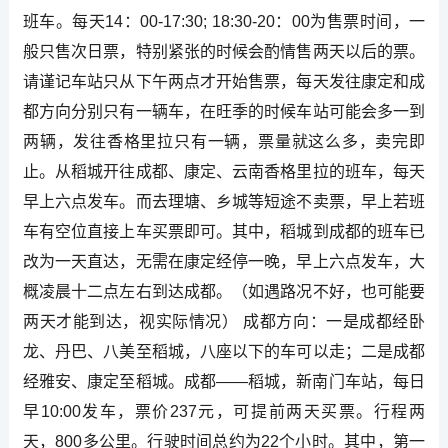
班车。每天14：00-17:30; 18:30-20：00为售票时间，一
般只售次日票，特别紧张的时候会酌情售两天以后的票。
请谨记车站只从下午两点才开始售票，每天发往康定和成
都方向分别只有一辆车，在旺季的时候车站可能会多一到
两辆，发往香格里拉只有一辆，票量就这么多，卖完即
止。从稻城开往成都、康定、云南香格里拉的班车，每天
早上六点发车。而去理塘、乡城等短途不卖票，早上若班
车有空位直接上车买票即可。其中，稻城到成都的班车已
改为一天直达，无需在康定经停一晚，早上六点发车，大
概凌晨十二点左右到达成都。（如遇路况不好，也可能要
两天才能到达，视实际情况） 成都方向：一是成都经卧
龙、丹巴、八美至稻城，八座以下的车可以走；二是成都
经雅安、康定至稻城。成都――稻城，新南门车站，每日
早10:00发车，票价237元，可提前两天买票。行程两
天，800多公里。行驶时间总约为22个小时。其中，第一