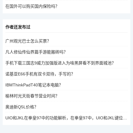
在国外可以购买国内保险吗？
作者还发布过
广州观光巴士怎么买票？
凡人修仙传仙界篇手游能搬砖吗？
手机下载三国志9威力加强版进入为啥黑屏看不到界面城池？
诺基亚E66手机有双卡双待，手写的？
IBMThinkPadT40笔记本电脑？
榆林时光天街春节营业时间？
奥迪新Q5L价格？
UIO和JKL在拳皇97中的功能解析，在拳皇97中，UIO和JKL键位的作用如下，，- UIO，用于快速切换角色。分别按下U、I、O键可以切换到前一个、当前角色、后一个角色。，- JKL，用于调整角度和攻击方向。J键控制角度向左，K键控制角度正中，L键控制角度向右，同时按住JKL键时可以连续攻击。，通过掌握这些功能，可以更灵活地在游戏中切换角色和调整角度，提升战斗效果。