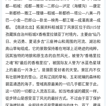
都―稻城：成都―雅安―二郎山―泸定（海螺沟）―康定
―新都桥―雅江―理塘―稻城―新都桥―塔公―八美―丹
巴―小金―巴郎山―卧龙―映秀―都江堰―成灌高速―成
都。【南进北出】拓展资料稻城亚丁风景区位于四川S甘
孜藏族自治州稻城X香格里拉镇亚丁村境内，主要由“仙乃
日、央迈勇、夏诺多吉”三座神山和周围的河流、湖泊和
高山草甸组成，它的景致保持着在地球上近绝迹的纯粹，
因其独特的地貌和原生态的自然风光，被誉为“香格里拉
之魂”和“最后的香格里拉”，被国际友人誉为“水蓝色星球
上的最后一片净土”，是摄影爱好者的天堂。景区内不仅
有壮丽神圣的雪山，还有辽阔的草甸、五彩斑斓的森林和
碧蓝通透的海子，雪域高原最美的一切几乎都汇聚于此，
这一切的一切都让人流连忘返。如当地虔诚的藏民一样，
徒步转山是感受亚丁风光的最好方式。不过由于亚丁保护
区海拔较高，全程徒步还是需要相当的体力。亚丁，藏语