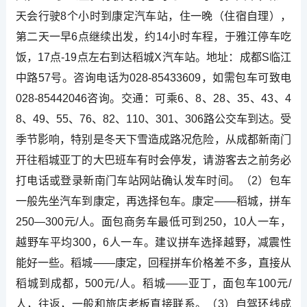
天会行驶8个小时到康定汽车站，住一晚（住宿自理），
第二天一早6点继续出发，约14小时车程，于雅江停车吃
饭，17点-19点左右到达稻城X汽车站。地址：成都S临江
中路57号。咨询电话为028-85433609，如需包车可致电
028-85442046咨询。交通：可乘6、8、28、35、43、4
8、49、55、76、82、110、301、306路公交车到达。受
季节影响，特别是冬天下雪造成路况危险，从成都新南门
开往稻城亚丁的大巴班车有时会停发，请游客去之前务必
打电话或登录新南门车站网站确认发车时间。（2）包车
一般先坐汽车到康定，再选择包车。康定――稻城，拼车
250―300元/人。面包商务车最低可到250，10人一车，
越野车平均300，6人一车。建议拼车选择越野，减震性
能好一些。稻城――康定，回程拼车价格差不多，直接从
稻城到成都，500元/人。稻城――亚丁，面包车100元/
人，往返，一般和旅店老板直接联系。（3）自驾环线成