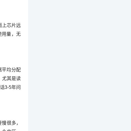
而上芯片远
使用量，无
据平均分配
，尤其是读
3-5年问
要慢很多，