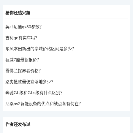
猜你还感兴趣
英菲尼迪qx30参数？
吉利ge有实车吗？
东风本田新出的享域价格区间是多少？
骊威7座最新报价？
雪佛兰探界者价格？
路虎揽胜最便宜落地多少？
奔驰GL级和GLs级有什么区别？
尼桑nv2智能设备的优点和缺点各有何在？
作者还发布过