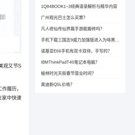
1Q84BOOK1~3经典语录解析与精华内容
广州观光巴士怎么买票？
凡人修仙传仙界篇手游能搬砖吗？
手机下载三国志9威力加强版进入为啥黑屏看不到界面城池？
诺基亚E66手机有双卡双待，手写的？
IBMThinkPadT40笔记本电脑？
美观又节S
榆林时光天街春节营业时间？
奥迪新Q5L价格？
工作履历，
在家中快速