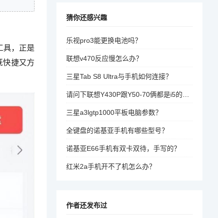
猜你还感兴趣
乐视pro3能更换电池吗？
工具，正是
联想v470反应慢怎么办？
既快捷又方
三星Tab S8 Ultra与手机如何连接？
请问下联想Y430P跟Y50-70俩都是i5的，游戏性能差别是不是很大啊?Y50比它足足贵1200块钱？
三星a3lgtp1000平板电脑参数？
全键盘的诺基亚手机有哪些型号？
诺基亚E66手机有双卡双待，手写的？
红米2a手机开不了机怎么办？
作者还发布过