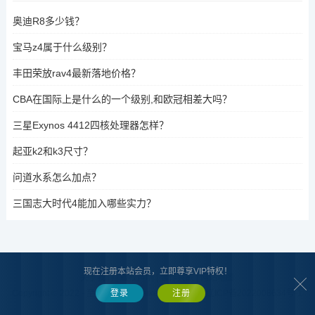
奥迪R8多少钱？
宝马z4属于什么级别？
丰田荣放rav4最新落地价格？
CBA在国际上是什么的一个级别,和欧冠相差大吗？
三星Exynos 4412四核处理器怎样？
起亚k2和k3尺寸？
问道水系怎么加点？
三国志大时代4能加入哪些实力？
现在注册本站会员，立即尊享VIP特权！
关于我们
|
版权声明
|
合作共赢
|
网站地图
Copyright © 2022 - 至今 www.zaibaike.com
再百科
辽ICP备2022008634号-1
登录
注册