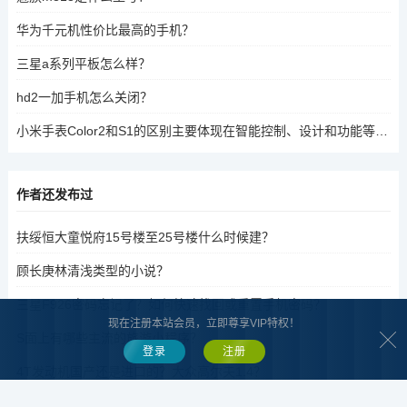
华为千元机性价比最高的手机？
三星a系列平板怎么样？
hd2一加手机怎么关闭？
小米手表Color2和S1的区别主要体现在智能控制、设计和功能等方面。如果你正在寻找一款适合智能生活的手表，Color2可能更适合你；而如果你更注重便携性和设计美学，S1可能更适合你。请告诉我，想了解哪款更好？
作者还发布过
扶绥恒大童悦府15号楼至25号楼什么时候建？
顾长庚林清浅类型的小说？
三星F926密码忘记了？如何快速找回或重置手机密码？
现在注册本站会员，立即尊享VIP特权！
S面上有哪些主流的旅游小程序？
登录
注册
4T发动机国产还是进口的？大众高尔夫1.4？
诺丁汉森林名字的来由？