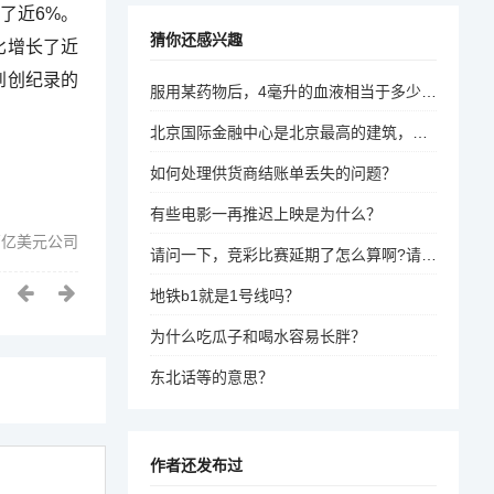
了近6%。
猜你还感兴趣
比增长了近
达到创纪录的
服用某药物后，4毫升的血液相当于多少斤？
北京国际金融中心是北京最高的建筑，高约499米。
如何处理供货商结账单丢失的问题？
有些电影一再推迟上映是为什么？
万亿美元公司
请问一下，竞彩比赛延期了怎么算啊?请朋友们告之，谢谢？
地铁b1就是1号线吗？
为什么吃瓜子和喝水容易长胖？
东北话等的意思？
作者还发布过