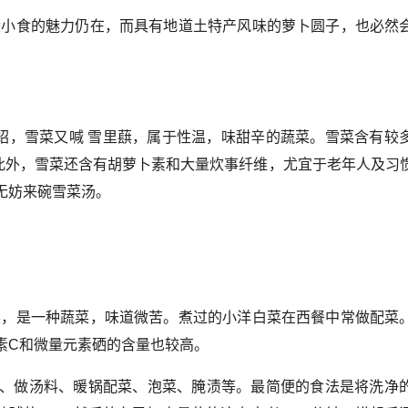
陵小食的魅力仍在，而具有地道土特产风味的萝卜圆子，也必然
绍，雪菜又喊 雪里蕻，属于性温，味甜辛的蔬菜。雪菜含有较
此外，雪菜还含有胡萝卜素和大量炊事纤维，尤宜于老年人及习
无妨来碗雪菜汤。
菜，是一种蔬菜，味道微苦。煮过的小洋白菜在西餐中常做配菜
素C和微量元素硒的含量也较高。
、做汤料、暖锅配菜、泡菜、腌渍等。最简便的食法是将洗净