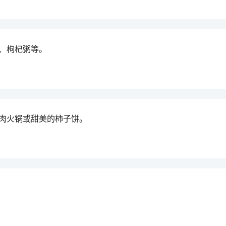
、枸杞粥等。
肉火锅或甜美的柿子饼。