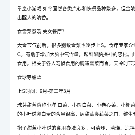
拳皇小游戏 如今固然各类点心和快餐品种繁多，但金
出醒人的清香。
食雪菜煮汤 美女餐厅7
大雪节气前后，很多别致雪菜也逐步上S。食疗专家介
C，有助于增加大脑中氧含量，起到醒脑提神的感化。
食用。相关于各人习惯食用的腌造雪菜而言，天冷时节
食球芽甜蓝
上S时间：9月-第二年3月
球芽甜蓝俗称小洋 白菜、小圆白菜、小卷心菜、小椰
的小叶球卵白量的含量很高，居甜蓝类蔬菜之首，维生
抱子甜蓝小叶球的食用办法良多，可清炒、清烧、凉拌