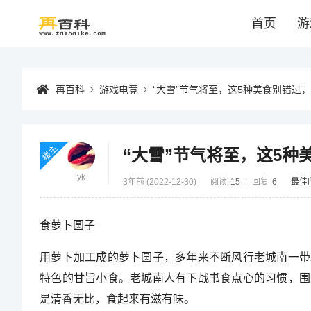
首页
游
再百科
游戏电竞
“大雪”节气将至，这5种美食别错过
楼主
“大雪”节气将至，这5
yk
3年前 (2022-12-30)
阅读
15
回复
6
最佳
食萝卜圆子
用萝卜加工成的萝卜圆子，多年来不断风行老城南一带
特色的甘旨小食。老城南人有下战书食点心的习惯，围
是清香无比，食起来有滋有味。