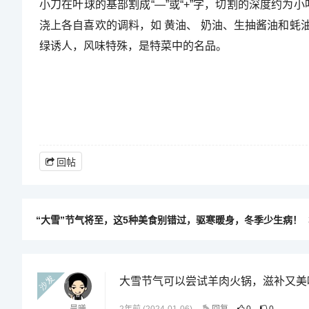
小刀在叶球的基部割成“—”或“+”字，切割的深度约为
浇上各自喜欢的调料，如 黄油、 奶油、生抽酱油和
绿诱人，风味特殊，是特菜中的名品。
回帖
“大雪”节气将至，这5种美食别错过，驱寒暖身，冬季少生病！
沙发
大雪节气可以尝试羊肉火锅，滋补又美