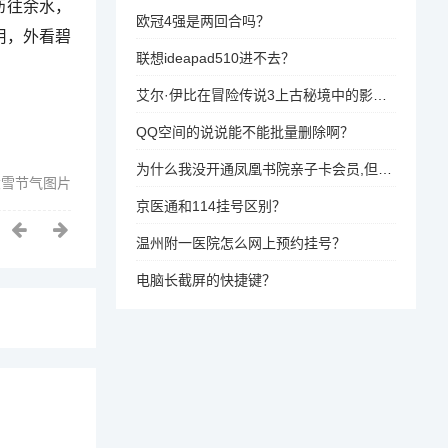
沥往余水，
欧冠4强是两回合吗？
用，外看碧
联想ideapad510进不去？
艾尔·伊比在冒险传说3上古秘境中的影响力最大，因为她拥有更长的技能线和更强的战斗技巧，能够在战斗中占据优势。
QQ空间的说说能不能批量删除啊？
为什么我没开通凤凰书院亲子卡会员,但是我的手机却收到短信说我开通,20元一个月？
大雪节气图片
京医通和114挂号区别？
温州附一医院怎么网上预约挂号？
电脑长截屏的快捷键？