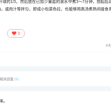
小叶球的1/3，然后放在已加少量盐的滚水中煮3～7分钟，捞起后
蚝油，或肉汁等拌匀，即成小包菜色拉，也能够用高汤煮熟间接食
0
相关回复
(6)
味。