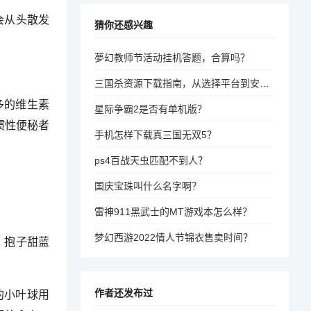
会从头散发
猜你还感兴趣
夢幻教师节活动挂机答题，合算吗？
三国杀资源下载指南，从选择平台到安装工具的全步骤
多的维生素
星际争霸2是否有单机版？
惯性便秘者
手机怎样下载真三国无双5？
ps4百战天虫匹配不到人？
国庆宝珠叫什么名字啊？
雷神911黑武士的MT游戏本怎么样？
梦幻西游2022情人节锦衣售卖时间？
。抱子甜蓝
作者还发布过
的小叶球用