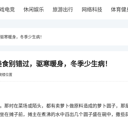
戏电竞
休闲娱乐
旅游出行
网络科技
体育健
，驱寒暖身，冬季少生病！
种美食别错过，驱寒暖身，冬季少生病！
爬楼位置
。那时在菜场或陌头，都有卖萝卜做原料造成的萝卜圆子，那
坐在摊子前，摊主在煮沸的水中舀出几个圆子盛在碗中，撒些