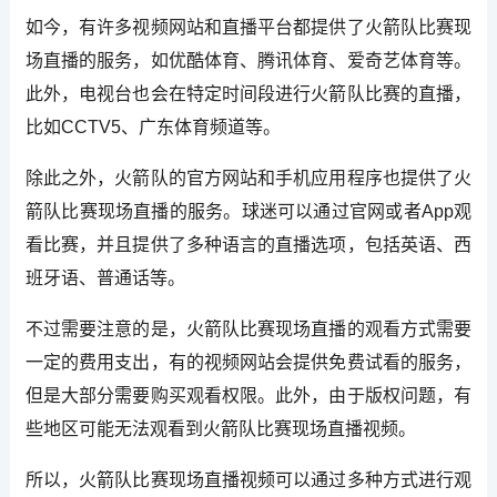
如今，有许多视频网站和直播平台都提供了火箭队比赛现
场直播的服务，如优酷体育、腾讯体育、爱奇艺体育等。
此外，电视台也会在特定时间段进行火箭队比赛的直播，
比如CCTV5、广东体育频道等。
除此之外，火箭队的官方网站和手机应用程序也提供了火
箭队比赛现场直播的服务。球迷可以通过官网或者App观
看比赛，并且提供了多种语言的直播选项，包括英语、西
班牙语、普通话等。
不过需要注意的是，火箭队比赛现场直播的观看方式需要
一定的费用支出，有的视频网站会提供免费试看的服务，
但是大部分需要购买观看权限。此外，由于版权问题，有
些地区可能无法观看到火箭队比赛现场直播视频。
所以，火箭队比赛现场直播视频可以通过多种方式进行观