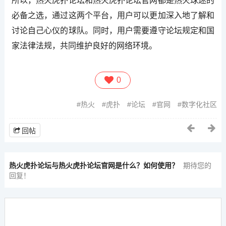
所以，热火虎扑论坛和热火虎扑论坛官网都是热火球迷的
必备之选，通过这两个平台，用户可以更加深入地了解和
讨论自己心仪的球队。同时，用户需要遵守论坛规定和国
家法律法规，共同维护良好的网络环境。
0
热火
虎扑
论坛
官网
数字化社区
回帖
热火虎扑论坛与热火虎扑论坛官网是什么？如何使用？
期待您的
回复！