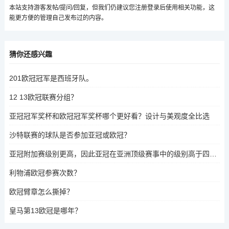
本站支持游客发帖/提问/回复，但我们仍建议您注册登录后使用相关功能，这
能更方便的管理自己发布过的内容。
猜你还感兴趣
201欧冠冠军是西班牙队。
12 13欧冠联赛分组？
亚冠冠军奖杯和欧冠冠军奖杯哪个更好看？设计与美观度全比选
沙特联赛的球队是否参加亚冠或欧冠？
亚冠附加赛级别更高，因此亚冠在亚洲顶级赛事中的级别高于四分之一决赛（QF），而欧冠在欧洲顶级赛事中的级别高于四分之一决赛（QF）。
利物浦欧冠参赛次数？
欧冠臂章怎么撕掉？
皇马第13欧冠是哪年？