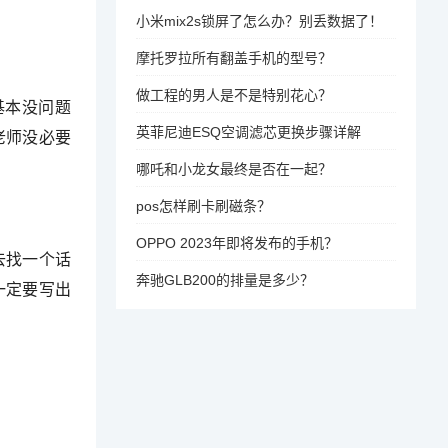
小米mix2s锁屏了怎么办？别丢数据了！
摩托罗拉所有翻盖手机的型号？
做工程的男人是不是特别花心？
基本没问题
英菲尼迪ESQ空调滤芯更换步骤详解
老师没必要
哪吒和小龙女最终是否在一起？
pos怎样刷卡刷磁条？
OPPO 2023年即将发布的手机？
去找一个话
奔驰GLB200的排量是多少？
一定要写出