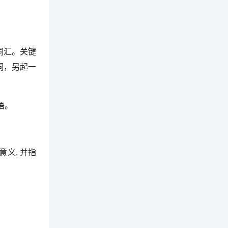
词汇。关键
词，另起一
语。
义, 并指