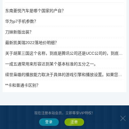
东南菱悦汽车是哪个国家的产自？
华为p7手机参数？
刀妹新版出装？
最新凯美瑞2022落地价明细？
关于胡莱三国这个名称，到底是腾讯公司还是UCC公司的，到底是怎样的？
一成五通常用来形容达到某个基本标准的五分之一。
续世枭雄的播放能力取决于具体的游戏引擎和播放设置。如果您遇到播放问题，请检查播放器的设置，确保正确勾选播放源。如果您使用其他播放方式，如DirectX Player或Third-party Player，也请尝试调整设置。如果问题依旧，可能需要联系游戏支持团队进行进一步排查。
**卡和普通卡区别？
现在注册本站会员，立即尊享VIP特权！
关于我们
|
版权声明
|
合作共赢
|
网站地图
Copyright © 2022 - 至今 www.zaibaike.com
再百科
辽ICP备2022008634号-1
登录
注册