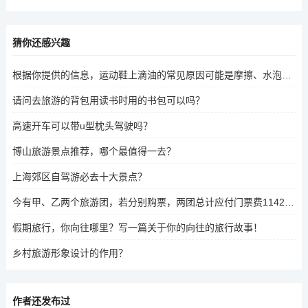
猜你还感兴趣
根据你提供的信息，运动鞋上滴油的常见原因可能是摩擦、水泡或鞋面磨损。以下是一些快速去除运动鞋油渍的方法，适用于日常使用，，化学清洁剂，使用高压氧或碱性清洁剂，能够迅速去除油渍。，洗洁精，针对水性油渍，使用洗洁精或碱性清洁剂进行清洁。，水净法，在鞋底放入水，让水自然渗透，油渍自然去除。，鞋面清洁，注意鞋面清洁，避免影响鞋面使用寿命。，在清洁后，建议立即用清水冲洗鞋面，以确保清洁效果。
请问去旅游的背包用读书时用的书包可以吗？
高速开车可以带u型枕头驾驶吗？
博山旅游景点推荐，哪个最值得一去？
上海郊区自驾游必去十大景点？
今有甲、乙两个旅游团，若分别购票，两团总计应付门票费1142元。如合在一起作为一个团体购票，总计只应？
假期旅行，你向往哪里？写一篇关于你的向往的旅行故事！
乡村旅游形象设计的作用？
作者还发布过