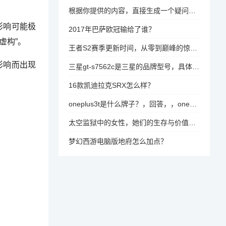
根据你提供的内容，直接生成一个疑问标题，，关闭门离开门会不会自锁？
影响可能极
2017年巴萨欧冠输给了谁？
虚构”。
王者S2赛季更新时间，从零到巅峰的惊喜时刻，官方发布最新信息！
影响而出现
三星gt-s7562c是三星的品牌型号，具体品牌为三星。如果你需要进一步的信息，比如具体型号的组成部分或型号编号，可以提供更多细节。
16款凯迪拉克SRX怎么样？
oneplus3t是什么牌子？，回答，，oneplus3t是OnePlus品牌下的手机型号。OnePlus是全球知名的科技品牌，专注于智能手机和智能设备的开发与销售。oneplus3t属于OnePlus系列中的中高端机型，以其独特的设计和性能特点受到用户和消费者的青睐。
太空监狱中的女性，她们的生存与价值观如何？
梦幻西游电脑版地府怎么加点？