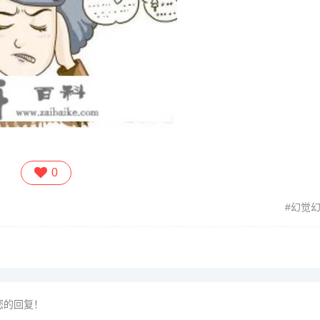
0
幻觉
您的回复！