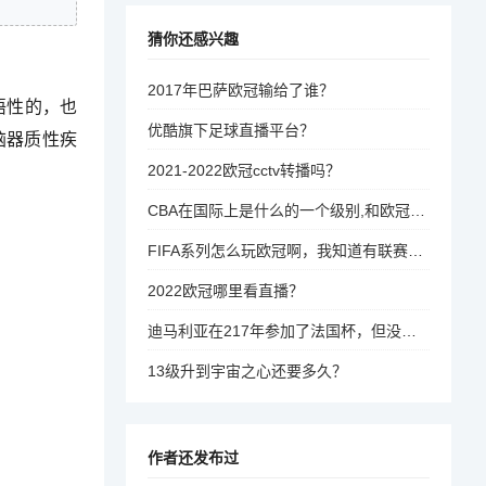
猜你还感兴趣
2017年巴萨欧冠输给了谁？
语性的，也
优酷旗下足球直播平台？
脑器质性疾
2021-2022欧冠cctv转播吗？
CBA在国际上是什么的一个级别,和欧冠相差大吗？
FIFA系列怎么玩欧冠啊，我知道有联赛模式，但只能玩联赛啊，中途为什么没有欧冠和杯赛呢？
2022欧冠哪里看直播？
迪马利亚在217年参加了法国杯，但没有在该杯中获得mvp。
13级升到宇宙之心还要多久？
作者还发布过