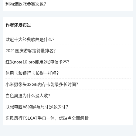
利物浦欧冠参赛次数？
作者还发布过
欧冠十大经典歌曲是什么？
2021国庆游客接待量排名？
红米note10 pro能用2张电信卡不？
信用卡和银行卡长得一样吗？
小米摄像头32GB内存卡能录多长时间？
白色奥迪为什么没人收？
联想电脑A8的屏幕尺寸是多少寸？
东风风行T5L6AT手自一体，优缺点全面解析