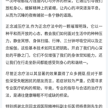
一次呼吸都成为连接内心与外界的桥梁，它通过引导我们
放松身心，缓解精神上的紧绷，让内心的冲突逐渐平息，
从而为沉睡的夜晚铺就一条宁静的道路。
正念减压疗法,作为正念疗法中的一颗璀璨明珠，它以一
种平和而开放的心态，教会我们如何面对生活中的种种压
力，静坐冥想、身体扫描、行禅、三分钟呼吸空间以及正
念瑜伽，这些基本技术如同五把钥匙，开启了我们内心深
处的平静之门，它们不仅增强了我们的身体觉知能力，还
让我们在行走坐卧间都能感受到身心的和谐统一。
尽管正念疗法以其显著的效果赢得了众多拥趸,但对于那
些深受失眠困扰的朋友而言，若症状较为严重，仍需寻求
专业医疗机构的帮助，毕竟，专业的指导与合适的治疗方
法，是通往健康睡眠不可或缺的桥梁。
特别感谢北京回龙观医院精神科副主任医师杨贵刚先生的