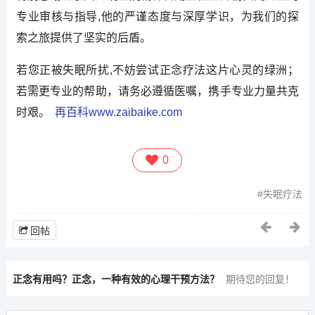
专业审核与指导,他的严谨态度与深厚学识，为我们的探
索之旅提供了坚实的后盾。
若您正被失眠所扰,不妨尝试正念疗法这片心灵的绿洲；
若需更专业的帮助，请务必遵循医嘱，携手专业力量共克
时艰。
再百科www.zaibaike.com
0
失眠疗法
回帖
正念有用吗？正念，一种有效的心理干预方法？
期待您的回复！