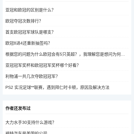
亚冠和欧冠的区别是什么？
欧冠夺冠次数排行？
首支欧冠冠军球队是哪支？
欧冠8进4还重新抽签吗？
根据您的问题为什么欧冠会有5只英超？，我理解您是想问为何欧洲冠军联赛（欧冠）会有五支球队赢得过英超（英格兰顶级足球联赛）冠军。如果是这样，可能是因为某些球队在不同赛季中赢得了英超冠军。例如，曼联、阿森纳、利物浦等球队在不同赛季中都曾夺得英超冠军。因此，欧冠的球队中可能有多支球队在英超中赢得过冠军。，如果您的问题是指某个特定球队在英超中赢得冠军五次，请提供更多信息以便我更好地回答。
亚冠冠军奖杯和欧冠冠军奖杯哪个好看？
利物浦一共几次夺欧冠冠军？
PS2 实况足球**联赛，遇到拜仁时卡顿，原因及解决方法
作者还发布过
大力水手30支持什么游戏？
福特汽车是美国的公司。