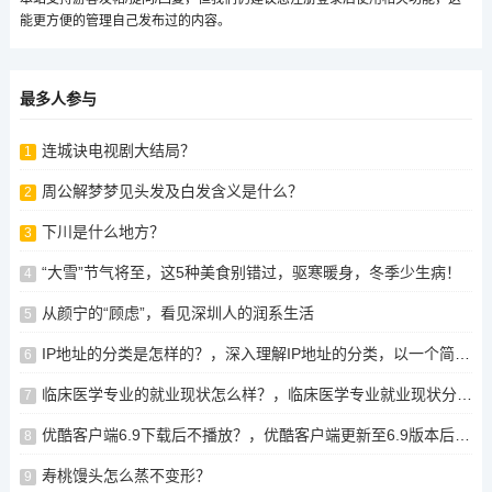
能更方便的管理自己发布过的内容。
最多人参与
连城诀电视剧大结局？
1
周公解梦梦见头发及白发含义是什么？
2
下川是什么地方？
3
“大雪”节气将至，这5种美食别错过，驱寒暖身，冬季少生病！
4
从颜宁的“顾虑”，看见深圳人的润系生活
5
IP地址的分类是怎样的？，深入理解IP地址的分类，以一个简单的例子为基础
6
临床医学专业的就业现状怎么样？，临床医学专业就业现状分析，临床医学专业就业现状及前景分析
7
优酷客户端6.9下载后不播放？，优酷客户端更新至6.9版本后出现无法播放问题？解决方案分享
8
寿桃馒头怎么蒸不变形？
9