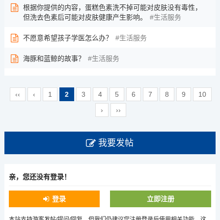
根据你提供的内容，蛋糕色素洗不掉可能对皮肤没有毒性，
但洗去色素后可能对皮肤健康产生影响。
生活服务
不愿意希望孩子学医怎么办？
生活服务
海豚和蓝鲸的故事？
生活服务
‹‹
‹
1
2
3
4
5
6
7
8
9
10
›
››
我要发帖
亲，您还没有登录！
登录
立即注册
本站支持游客发帖/提问/回复，但我们仍建议您注册登录后使用相关功能，这