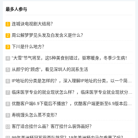
最多人参与
连城诀电视剧大结局？
1
周公解梦梦见头发及白发含义是什么？
2
下川是什么地方？
3
“大雪”节气将至，这5种美食别错过，驱寒暖身，冬季少生病！
4
从颜宁的“顾虑”，看见深圳人的润系生活
5
IP地址的分类是怎样的？，深入理解IP地址的分类，以一个简单的例子为基础
6
临床医学专业的就业现状怎么样？，临床医学专业就业现状分析，临床医学专业就业现状及前景分析
7
优酷客户端6.9下载后不播放？，优酷客户端更新至6.9版本后出现无法播放问题？解决方案分享
8
寿桃馒头怎么蒸不变形？
9
客厅适合挂什么画？客厅挂什么装饰画好？
10
99年美洲杯冠军巴西队阵容？19年美洲杯内马尔参赛了吗？