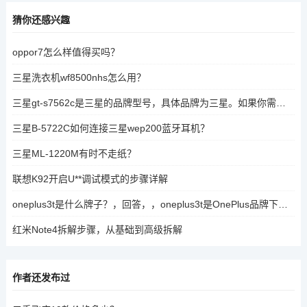
猜你还感兴趣
oppor7怎么样值得买吗？
三星洗衣机wf8500nhs怎么用？
三星gt-s7562c是三星的品牌型号，具体品牌为三星。如果你需要进一步的信息，比如具体型号的组成部分或型号编号，可以提供更多细节。
三星B-5722C如何连接三星wep200蓝牙耳机？
三星ML-1220M有时不走纸？
联想K92开启U**调试模式的步骤详解
oneplus3t是什么牌子？，回答，，oneplus3t是OnePlus品牌下的手机型号。OnePlus是全球知名的科技品牌，专注于智能手机和智能设备的开发与销售。oneplus3t属于OnePlus系列中的中高端机型，以其独特的设计和性能特点受到用户和消费者的青睐。
红米Note4拆解步骤，从基础到高级拆解
作者还发布过