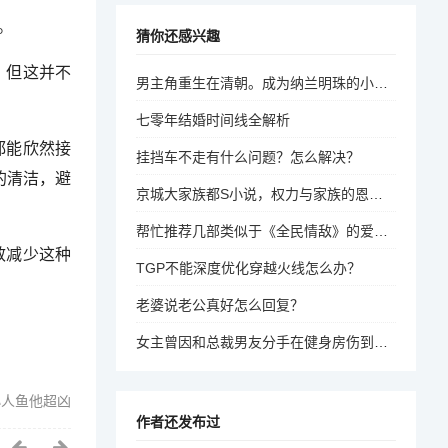
。
猜你还感兴趣
，但这并不
男主角重生在清朝。成为纳兰明珠的小儿子，康熙很宠他，后来他娶了同是格格，格格是他在现代的青梅竹马？
七零年结婚时间线全解析
都能欣然接
挂挡车不走有什么问题？怎么解决？
的清洁，避
京城大家族都S小说，权力与家族的恩怨纠葛
帮忙推荐几部类似于《全民情敌》的爱情喜剧电影？
效减少这种
TGP不能深度优化穿越火线怎么办？
老婆说老公真好怎么回复？
女主曾因和总裁男友分手在健身房伤到腰的小说叫什么,这个已经小说出版了好几年。女主和男主还分开过几年？
小人鱼他超凶
作者还发布过