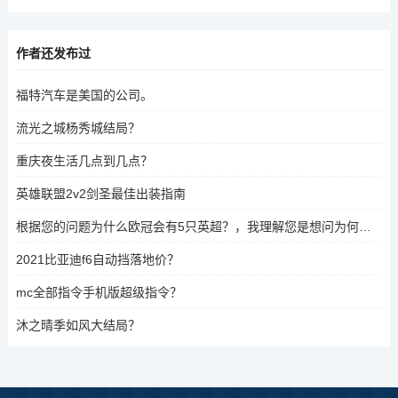
作者还发布过
福特汽车是美国的公司。
流光之城杨秀城结局？
重庆夜生活几点到几点？
英雄联盟2v2剑圣最佳出装指南
根据您的问题为什么欧冠会有5只英超？，我理解您是想问为何欧洲冠军联赛（欧冠）会有五支球队赢得过英超（英格兰顶级足球联赛）冠军。如果是这样，可能是因为某些球队在不同赛季中赢得了英超冠军。例如，曼联、阿森纳、利物浦等球队在不同赛季中都曾夺得英超冠军。因此，欧冠的球队中可能有多支球队在英超中赢得过冠军。，如果您的问题是指某个特定球队在英超中赢得冠军五次，请提供更多信息以便我更好地回答。
2021比亚迪f6自动挡落地价？
mc全部指令手机版超级指令？
沐之晴季如风大结局？